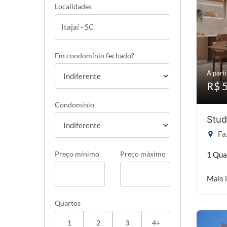
Localidades
Em condomínio fechado?
A parti
R$ 
Condomínio
Stud
Faz
Preço mínimo
Preço máximo
1 Qua
Mais 
Quartos
1
2
3
4+