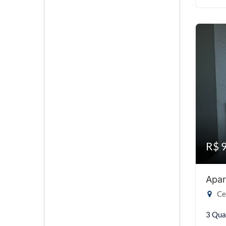
R$ 
Apar
Cen
3 Qua