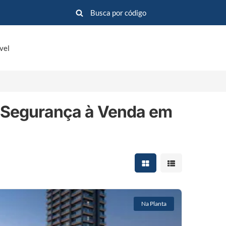
vel
 Segurança à Venda em
Mostrar resultados em 
Mostrar resultad
Na Planta