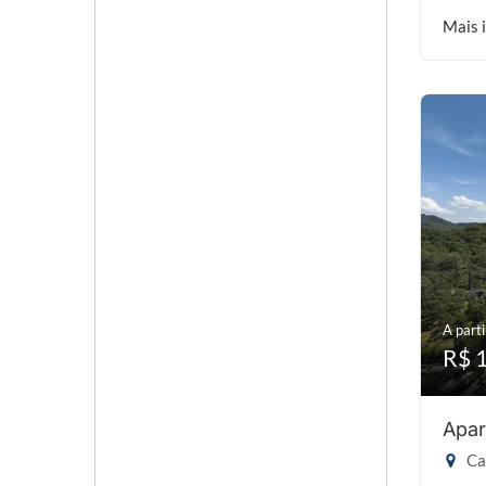
Mais 
A parti
R$ 
Apar
Cab