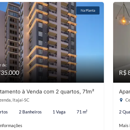
Na Planta
r de:
735.000
R$ 
tamento à Venda com 2 quartos, 71m²
Apar
enda, Itajaí-SC
Ce
rtos
2 Banheiros
1 Vaga
71 m²
2 Qua
informações
Mais 