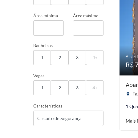
Área mínima
Área máxima
Banheiros
A parti
1
2
3
4+
R$ 
Vagas
Apar
1
2
3
4+
Faz
Características
1 Qua
Mais 