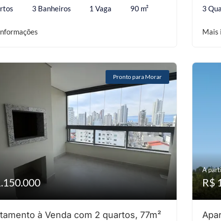
rtos
3 Banheiros
1 Vaga
90 m²
3 Qua
informações
Mais 
Pronto para Morar
A parti
1.150.000
R$ 
tamento à Venda com 2 quartos, 77m²
Apar