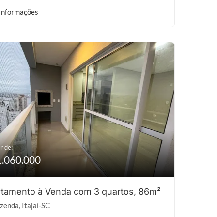
informações
r de:
1.060.000
tamento à Venda com 3 quartos, 86m²
zenda, Itajaí-SC