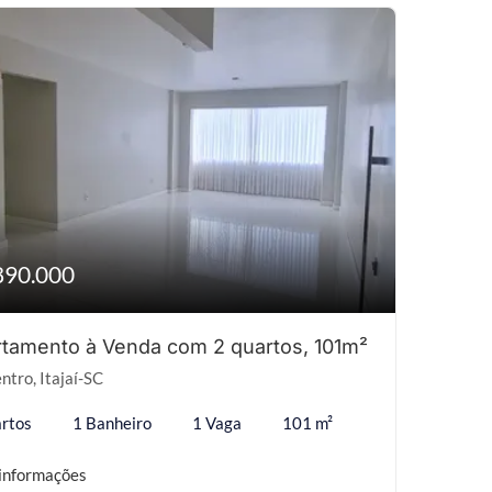
890.000
tamento à Venda com 2 quartos, 101m²
ntro, Itajaí-SC
rtos
1 Banheiro
1 Vaga
101 m²
informações