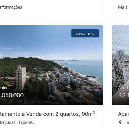
informações
Mais 
Lançamento
r de:
A parti
1.050.000
R$ 
tamento à Venda com 2 quartos, 90m²
Apar
eçudas, Itajaí-SC
Fa