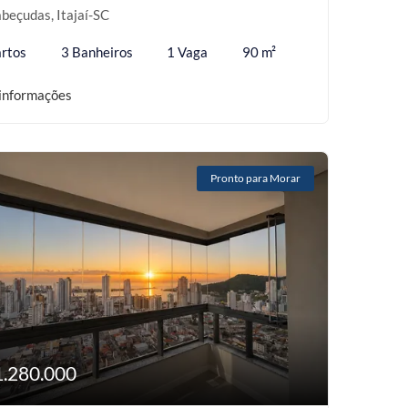
beçudas, Itajaí-SC
rtos
3 Banheiros
1 Vaga
90 m²
informações
Pronto para Morar
1.280.000