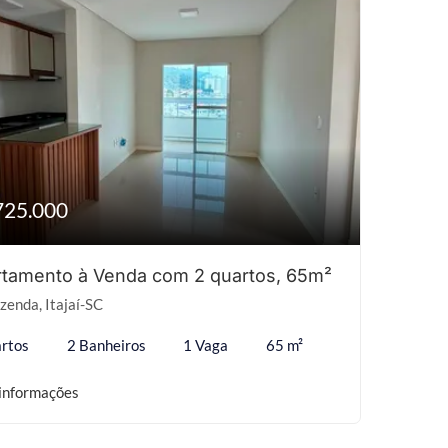
725.000
tamento à Venda com 2 quartos, 65m²
zenda, Itajaí-SC
rtos
2 Banheiros
1 Vaga
65 m²
informações