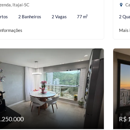
enda, Itajaí-SC
Ca
rtos
2 Banheiros
2 Vagas
77 m²
2 Qua
informações
Mais 
1.250.000
R$ 