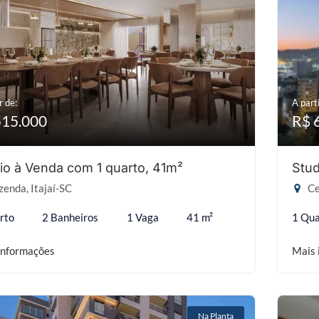
r de:
A parti
515.000
R$ 
io à Venda com 1 quarto, 41m²
Stud
enda, Itajaí-SC
Ce
rto
2 Banheiros
1 Vaga
41 m²
1 Qua
informações
Mais 
Na Planta