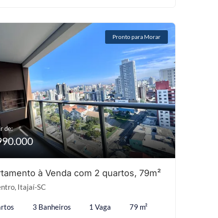
Pronto para Morar
r de:
990.000
tamento à Venda com 2 quartos, 79m²
ntro, Itajaí-SC
rtos
3 Banheiros
1 Vaga
79 m²