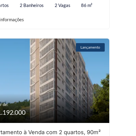
rtos
2 Banheiros
2 Vagas
86 m²
informações
Lançamento
r de:
1.192.000
tamento à Venda com 2 quartos, 90m²