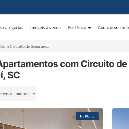
s categorias
Imóveis à venda
Por Preço
Anuncie seu Imó
Com Circuito de Segurança
Apartamentos com Circuito de
aí, SC
por
Na Planta