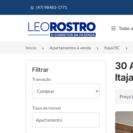
(47) 98483-1771
Página inicial
Todas a
Início
Apartamentos à venda
Itajaí/SC
30 
Filtrar
Itaj
Transação
Ordenar 
Tipos de imóvel