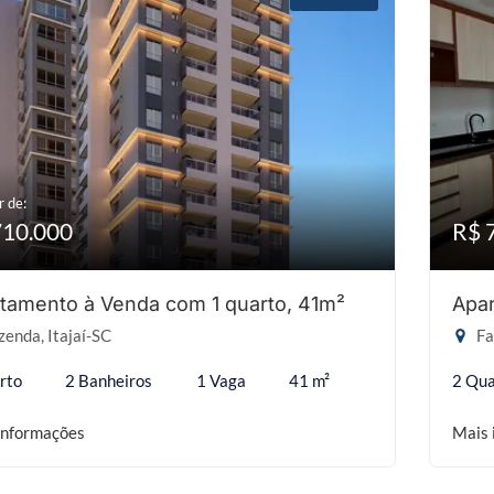
r de:
710.000
R$ 
tamento à Venda com 1 quarto, 41m²
Apar
enda, Itajaí-SC
Fa
rto
2 Banheiros
1 Vaga
41 m²
2 Qua
informações
Mais 