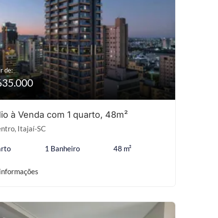
r de:
635.000
io à Venda com 1 quarto, 48m²
ntro, Itajaí-SC
rto
1 Banheiro
48 m²
informações