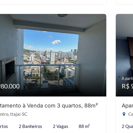
A parti
980.000
R$ 
tamento à Venda com 3 quartos, 88m²
Apar
tro, Itajaí-SC
Ce
rtos
2 Banheiros
2 Vagas
88 m²
2 Qua