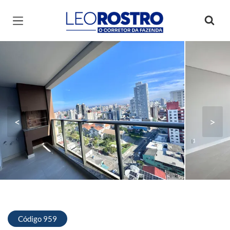
Página inicial
<
>
Código 959