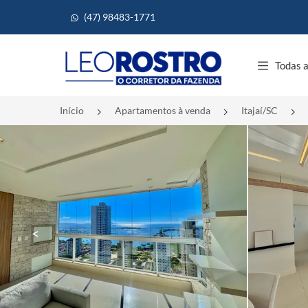
(47) 98483-1771
Página inicial
Todas a
Início
Apartamentos à venda
Itajaí/SC
<