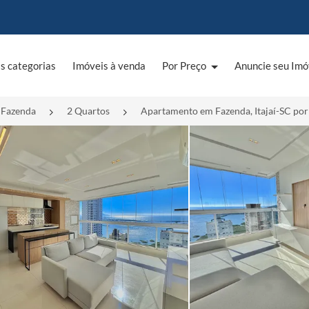
s categorias
Imóveis à venda
Por Preço
Anuncie seu Imó
Fazenda
2 Quartos
Apartamento em Fazenda, Itajaí-SC por