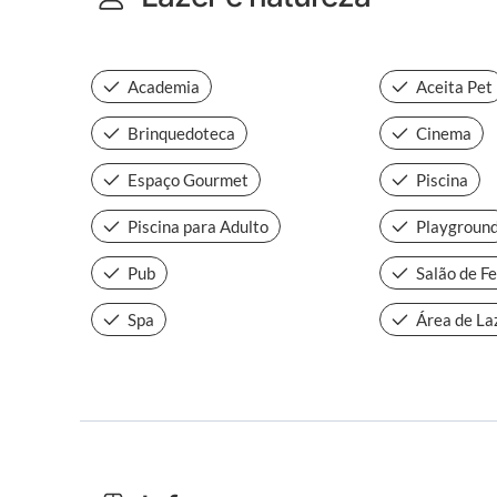
Academia
Aceita Pet
Brinquedoteca
Cinema
Espaço Gourmet
Piscina
Piscina para Adulto
Playgroun
Pub
Salão de F
Spa
Área de La