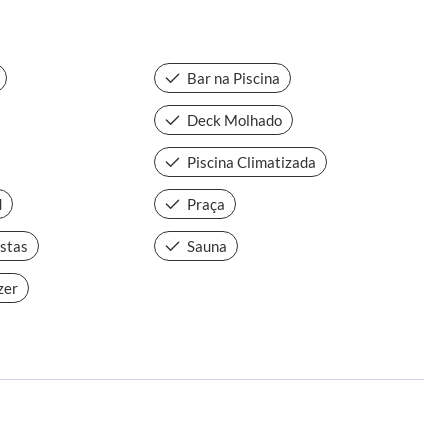
Bar na Piscina
Deck Molhado
Piscina Climatizada
d
Praça
estas
Sauna
zer