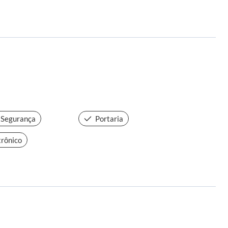
 Segurança
Portaria
trônico