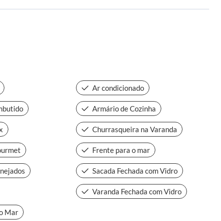
Ar condicionado
mbutido
Armário de Cozinha
x
Churrasqueira na Varanda
ourmet
Frente para o mar
nejados
Sacada Fechada com Vidro
Varanda Fechada com Vidro
 o Mar