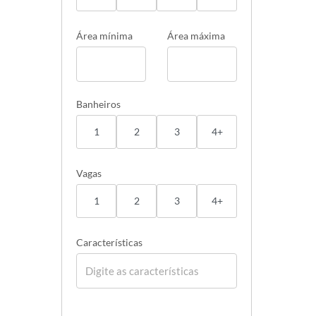
Área mínima
Área máxima
Banheiros
1
2
3
4+
Vagas
1
2
3
4+
Características