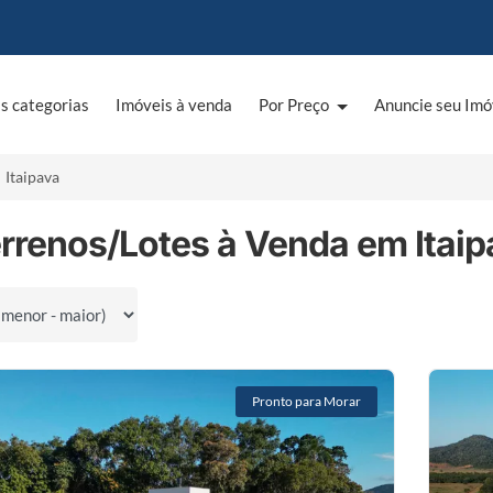
s categorias
Imóveis à venda
Por Preço
Anuncie seu Imó
Itaipava
rrenos/Lotes à Venda em Itaipa
por
Pronto para Morar