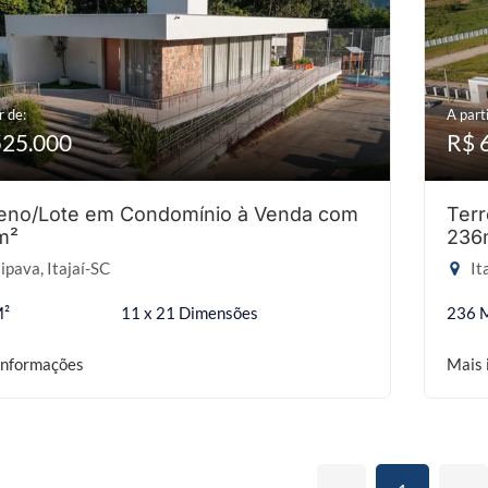
r de:
A parti
525.000
R$ 
eno/Lote em Condomínio à Venda com
Ter
m²
236
ipava, Itajaí-SC
It
M²
11 x 21 Dimensões
236 
informações
Mais 