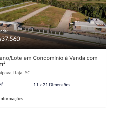
r de:
637.560
reno/Lote em Condomínio à Venda com
m²
aipava, Itajaí-SC
M²
11 x 21 Dimensões
informações