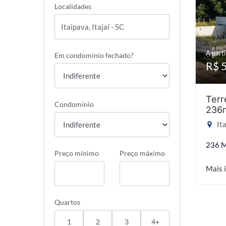
Localidades
A parti
Em condomínio fechado?
R$ 
Terr
Condomínio
236
Ita
236 
Preço mínimo
Preço máximo
Mais 
Quartos
1
2
3
4+