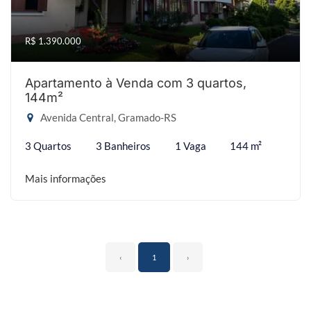
R$ 1.390.000
Apartamento à Venda com 3 quartos,
144m²
Avenida Central, Gramado-RS
3 Quartos
3 Banheiros
1 Vaga
144 m²
Mais informações
‹
1
›