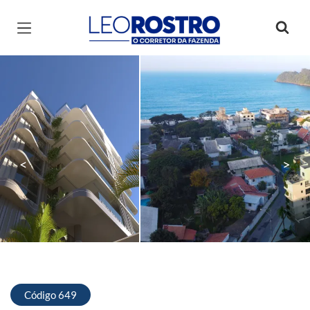
Página inicial
<
>
Código 649