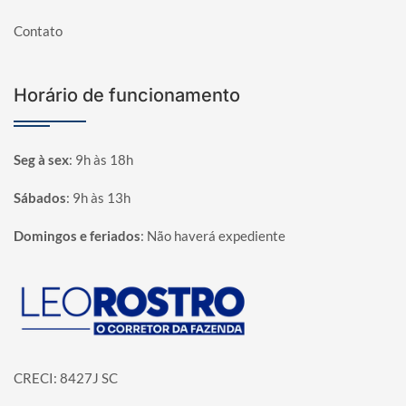
Contato
Horário de funcionamento
Seg à sex
:
9h às 18h
Sábados
:
9h às 13h
Domingos e feriados
:
Não haverá expediente
Página inicial
CRECI: 8427J SC