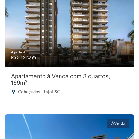
A partir de:
R$ 3.122.295
Apartamento à Venda com 3 quartos,
189m²
Cabeçudas, Itajaí-SC
À Venda