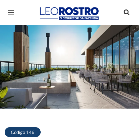
Página inicial
<
>
Código 146