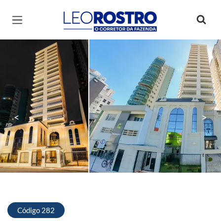
Página inicial
<
>
Código 282