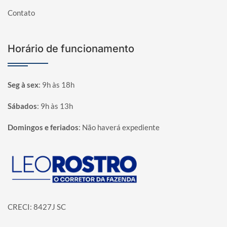
Contato
Horário de funcionamento
Seg à sex
:
9h às 18h
Sábados
:
9h às 13h
Domingos e feriados
:
Não haverá expediente
Página inicial
CRECI: 8427J SC