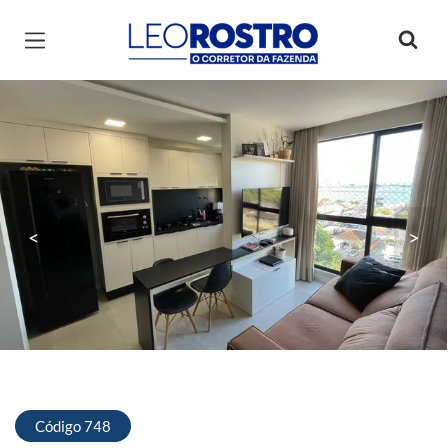
Página inicial
<
>
Código 748