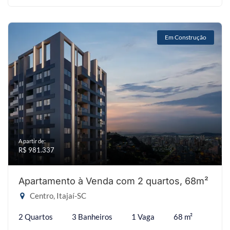
Em Construção
A partir de:
R$ 981.337
Apartamento à Venda com 2 quartos, 68m²
Centro, Itajaí-SC
2 Quartos
3 Banheiros
1 Vaga
68 m²