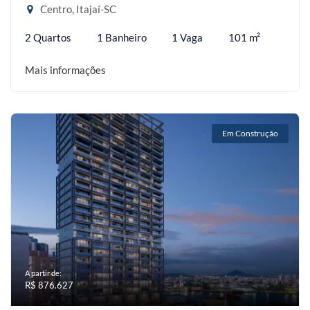
Centro, Itajaí-SC
2 Quartos
1 Banheiro
1 Vaga
101 m²
Mais informações
Em Construção
A partir de:
R$ 876.627