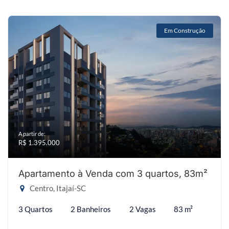
Em Construção
A partir de:
R$ 1.395.000
Apartamento à Venda com 3 quartos, 83m²
Centro, Itajaí-SC
3 Quartos
2 Banheiros
2 Vagas
83 m²