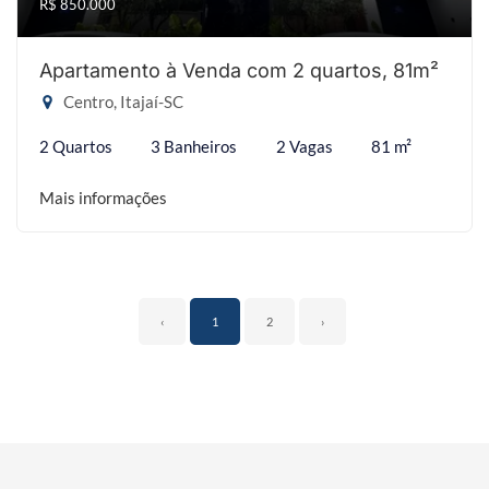
R$ 850.000
Apartamento à Venda com 2 quartos, 81m²
Centro, Itajaí-SC
2 Quartos
3 Banheiros
2 Vagas
81 m²
Mais informações
‹
1
2
›