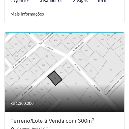
2 Quartos
3 Banheiros
2 Vagas
86 m²
Mais informações
R$ 1.300.000
Terreno/Lote à Venda com 300m²