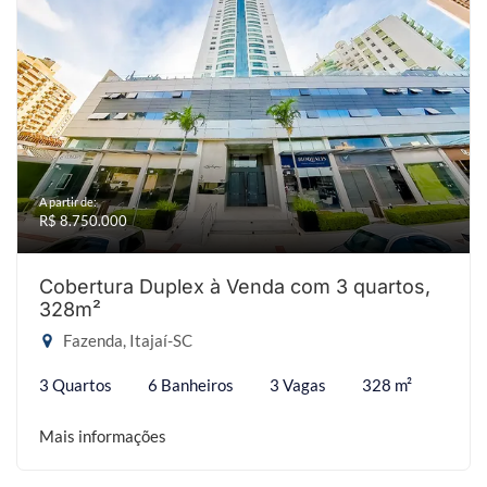
A partir de:
R$ 8.750.000
Cobertura Duplex à Venda com 3 quartos,
328m²
Fazenda, Itajaí-SC
3 Quartos
6 Banheiros
3 Vagas
328 m²
Mais informações