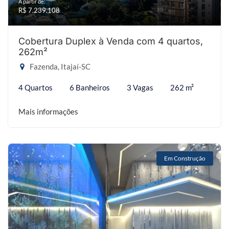
A partir de:
R$ 7.239.108
Cobertura Duplex à Venda com 4 quartos,
262m²
Fazenda, Itajaí-SC
4 Quartos
6 Banheiros
3 Vagas
262 m²
Mais informações
Em Construção