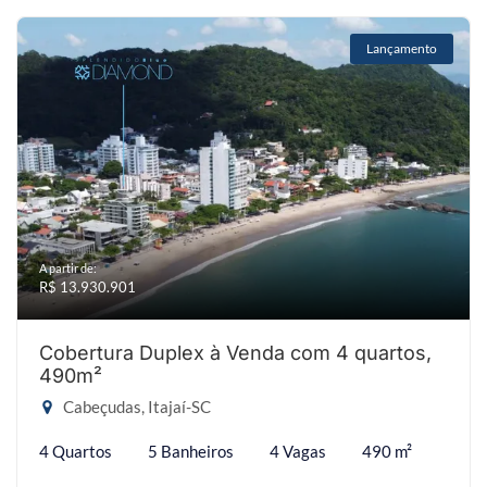
Lançamento
A partir de:
R$ 13.930.901
Cobertura Duplex à Venda com 4 quartos,
490m²
Cabeçudas, Itajaí-SC
4 Quartos
5 Banheiros
4 Vagas
490 m²