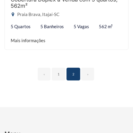
562m²
Praia Brava, Itajaí-SC
5 Quartos
5 Banheiros
5 Vagas
562 m²
Mais informações
‹
1
2
›