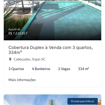
A partir de:
R$ 7.612.857
Cobertura Duplex à Venda com 3 quartos,
334m²
Cabeçudas, Itajaí-SC
3 Quartos
4 Banheiros
2 Vagas
334 m²
Mais informações
Pronto para Morar