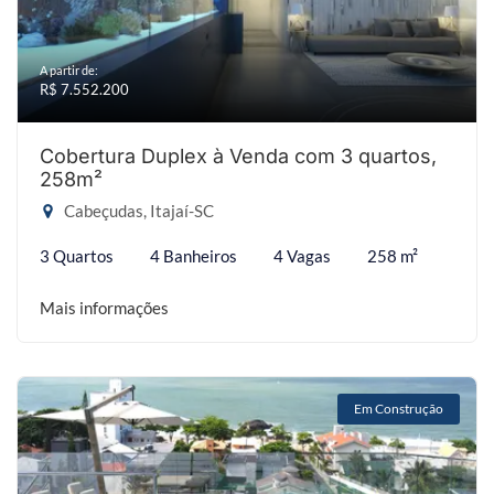
A partir de:
R$ 7.552.200
Cobertura Duplex à Venda com 3 quartos,
258m²
Cabeçudas, Itajaí-SC
3 Quartos
4 Banheiros
4 Vagas
258 m²
Mais informações
Em Construção