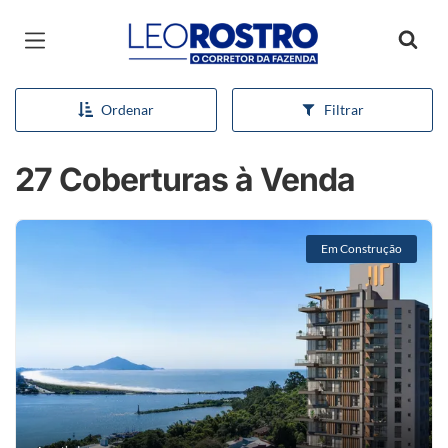
Página inicial
Ordenar
Filtrar
27 Coberturas à Venda
Em Construção