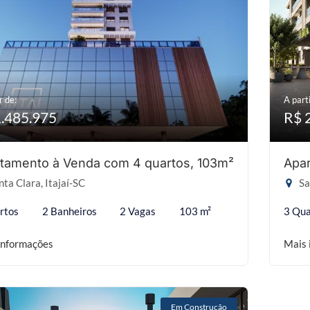
r de:
A parti
1.485.975
R$ 
tamento à Venda com 4 quartos, 103m²
Apar
ta Clara, Itajaí-SC
Sa
rtos
2 Banheiros
2 Vagas
103 m²
3 Qua
informações
Mais 
Em Construção