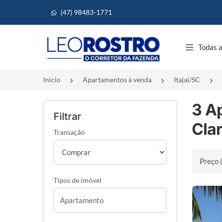
(47) 98483-1771
Página inicial
Todas a
Início
Apartamentos à venda
Itajaí/SC
3 A
Filtrar
Clar
Transação
Ordenar 
Tipos de imóvel