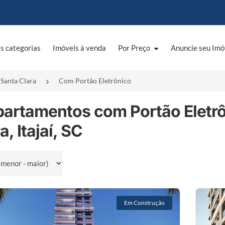
s categorias
Imóveis à venda
Por Preço
Anuncie seu Imó
Santa Clara
Com Portão Eletrônico
partamentos com Portão Eletr
a, Itajaí, SC
por
Em Construção