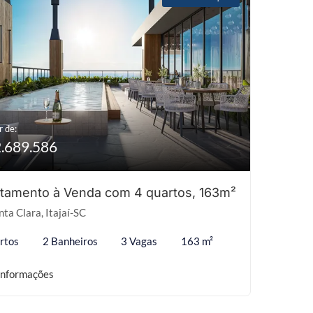
r de:
2.689.586
tamento à Venda com 4 quartos, 163m²
ta Clara, Itajaí-SC
rtos
2 Banheiros
3 Vagas
163 m²
informações