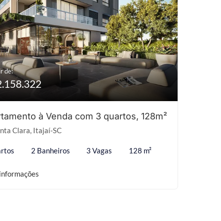
r de:
2.158.322
tamento à Venda com 3 quartos, 128m²
nta Clara, Itajaí-SC
rtos
2 Banheiros
3 Vagas
128 m²
informações