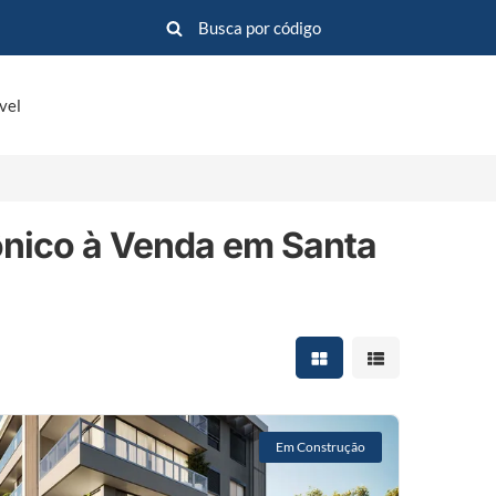
vel
ônico à Venda em Santa
Mostrar resultados em 
Mostrar resultad
Em Construção