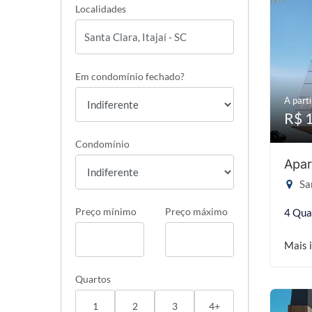
Localidades
Em condomínio fechado?
A parti
R$ 
Condomínio
Apar
San
Preço mínimo
Preço máximo
4 Qua
Mais 
Quartos
1
2
3
4+