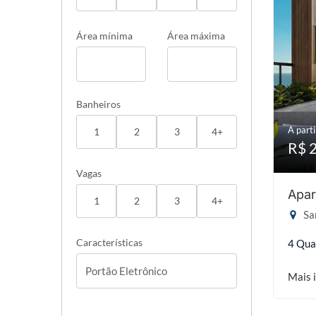
Área mínima
Área máxima
Banheiros
A parti
1
2
3
4+
R$ 
Vagas
Apar
1
2
3
4+
San
Características
4 Qua
Mais 