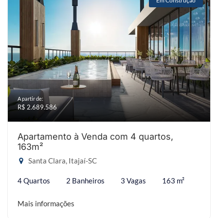
Em Construção
A partir de:
R$ 2.689.586
Apartamento à Venda com 4 quartos,
163m²
Santa Clara, Itajaí-SC
4 Quartos
2 Banheiros
3 Vagas
163 m²
Mais informações