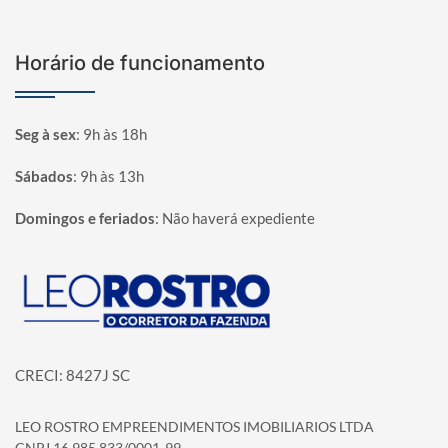
Horário de funcionamento
Seg à sex
:
9h às 18h
Sábados
:
9h às 13h
Domingos e feriados
:
Não haverá expediente
Página inicial
CRECI: 8427J SC
LEO ROSTRO EMPREENDIMENTOS IMOBILIARIOS LTDA
CNPJ 16.985.833/0001-99