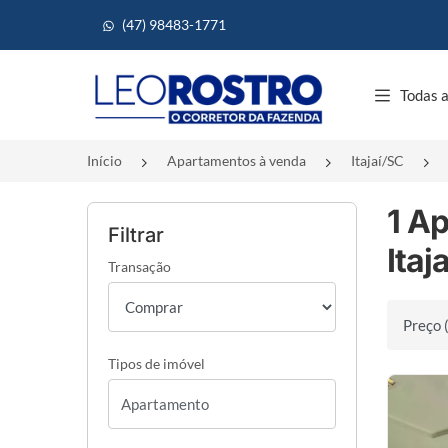
(47) 98483-1771
Página inicial
Todas a
Início
Apartamentos à venda
Itajaí/SC
1 A
Filtrar
Itaj
Transação
Ordenar 
Tipos de imóvel