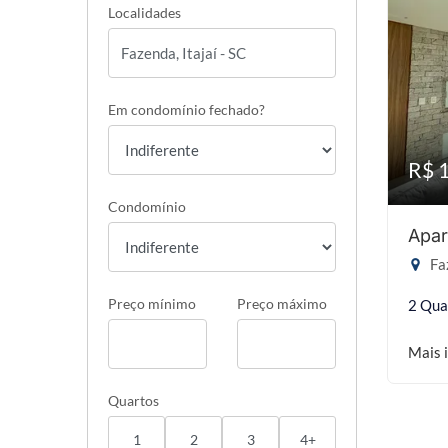
Localidades
Em condomínio fechado?
R$ 
Condomínio
Apar
Faz
Preço mínimo
Preço máximo
2 Qua
Mais 
Quartos
1
2
3
4+