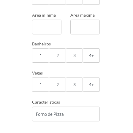
Área mínima
Área máxima
Banheiros
1
2
3
4+
Vagas
1
2
3
4+
Características