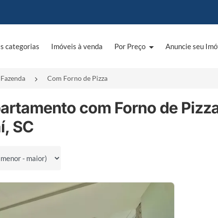
s categorias
Imóveis à venda
Por Preço
Anuncie seu Imó
Fazenda
Com Forno de Pizza
partamento com Forno de Pizz
aí, SC
por