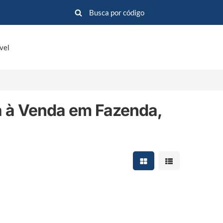
vel
a à Venda em Fazenda,
Mostrar resultados em 
Mostrar resultad