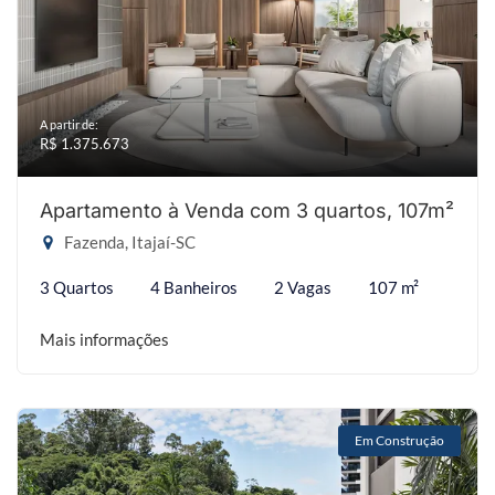
A partir de:
R$ 1.375.673
Apartamento à Venda com 3 quartos, 107m²
Fazenda, Itajaí-SC
3 Quartos
4 Banheiros
2 Vagas
107 m²
Mais informações
Em Construção