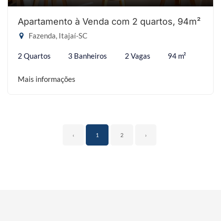
Apartamento à Venda com 2 quartos, 94m²
Fazenda, Itajaí-SC
2 Quartos
3 Banheiros
2 Vagas
94 m²
Mais informações
‹
1
2
›