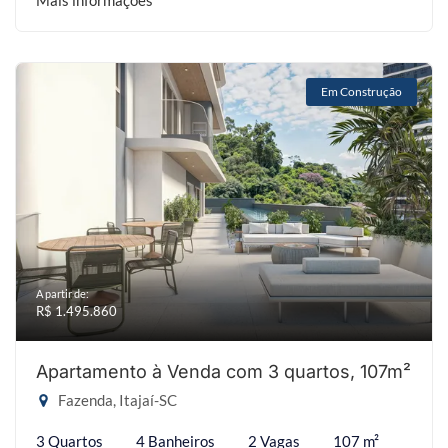
Mais informações
Em Construção
A partir de:
R$ 1.495.860
Apartamento à Venda com 3 quartos, 107m²
Fazenda, Itajaí-SC
3 Quartos
4 Banheiros
2 Vagas
107 m²