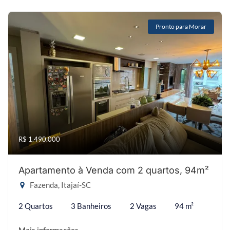
Pronto para Morar
R$ 1.490.000
Apartamento à Venda com 2 quartos, 94m²
Fazenda, Itajaí-SC
2 Quartos
3 Banheiros
2 Vagas
94 m²