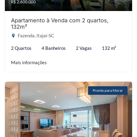
R$ 2.600.000
Apartamento à Venda com 2 quartos,
132m²
Fazenda, Itajaí-SC
2 Quartos
4 Banheiros
2 Vagas
132 m²
Mais informações
Pronto para Morar