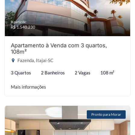
A partir de:
R$ 1.540.230
Apartamento à Venda com 3 quartos,
108m²
Fazenda, Itajaí-SC
3 Quartos
2 Banheiros
2 Vagas
108 m²
Mais informações
Pronto para Morar