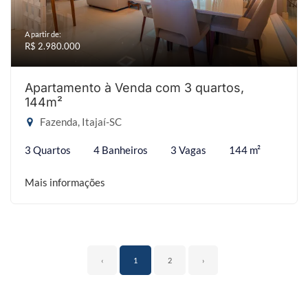
A partir de:
R$ 2.980.000
Apartamento à Venda com 3 quartos,
144m²
Fazenda, Itajaí-SC
3 Quartos
4 Banheiros
3 Vagas
144 m²
Mais informações
‹
1
2
›