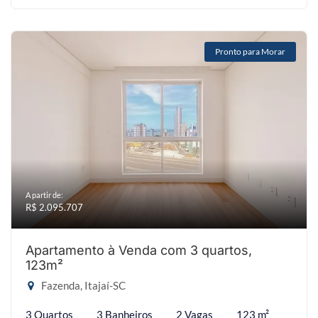
Pronto para Morar
A partir de:
R$ 2.095.707
Apartamento à Venda com 3 quartos,
123m²
Fazenda, Itajaí-SC
3 Quartos
3 Banheiros
2 Vagas
123 m²