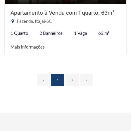
Apartamento à Venda com 1 quarto, 63m²
Fazenda, Itajaí-SC
1 Quarto
2 Banheiros
1 Vaga
63 m²
Mais informações
‹
1
2
›