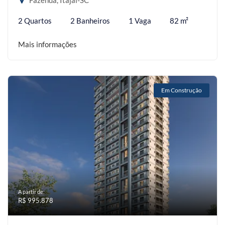
Fazenda, Itajaí-SC
2 Quartos
2 Banheiros
1 Vaga
82 m²
Mais informações
Em Construção
A partir de:
R$ 995.878