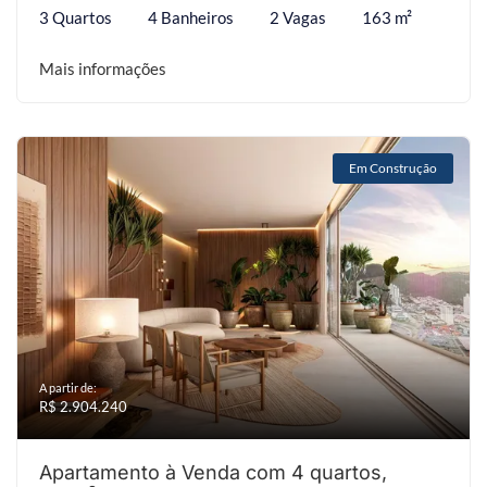
3 Quartos
4 Banheiros
2 Vagas
163 m²
Mais informações
Em Construção
A partir de:
R$ 2.904.240
Apartamento à Venda com 4 quartos,