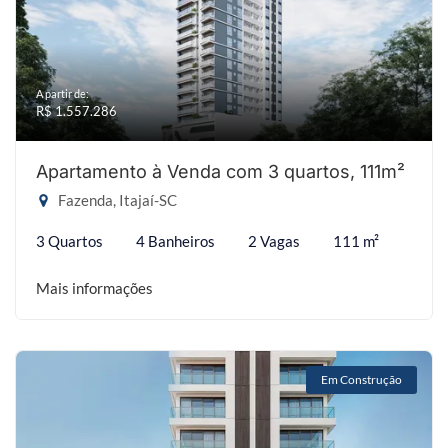
A partir de:
R$ 1.557.286
Apartamento à Venda com 3 quartos, 111m²
Fazenda, Itajaí-SC
3 Quartos
4 Banheiros
2 Vagas
111 m²
Mais informações
Em Construção