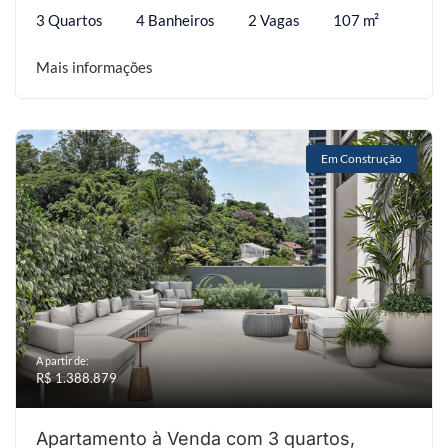
3 Quartos
4 Banheiros
2 Vagas
107 m²
Mais informações
Em Construção
A partir de:
R$ 1.388.879
Apartamento à Venda com 3 quartos,