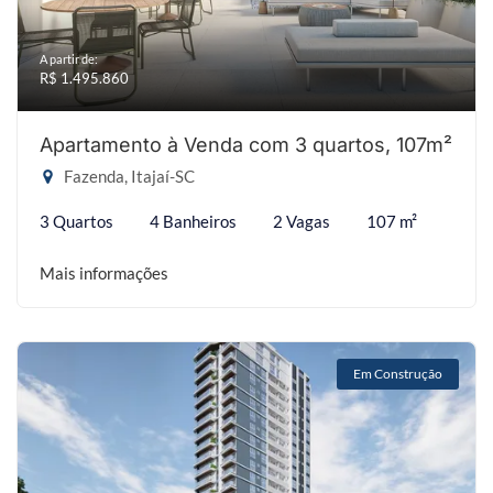
A partir de:
R$ 1.495.860
Apartamento à Venda com 3 quartos, 107m²
Fazenda, Itajaí-SC
3 Quartos
4 Banheiros
2 Vagas
107 m²
Mais informações
Em Construção