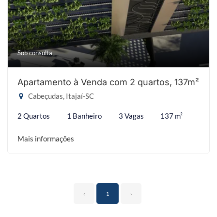
Sob consulta
Apartamento à Venda com 2 quartos, 137m²
Cabeçudas, Itajaí-SC
2 Quartos
1 Banheiro
3 Vagas
137 m²
Mais informações
‹
1
›