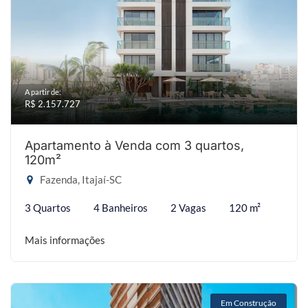
A partir de:
R$ 2.157.727
Apartamento à Venda com 3 quartos,
120m²
Fazenda, Itajaí-SC
3 Quartos
4 Banheiros
2 Vagas
120 m²
Mais informações
Em Construção