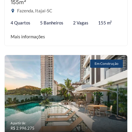
155m²
Fazenda, Itajaí-SC
4 Quartos
5 Banheiros
2 Vagas
155 m²
Mais informações
Em Construção
A partir de:
R$ 2.996.275