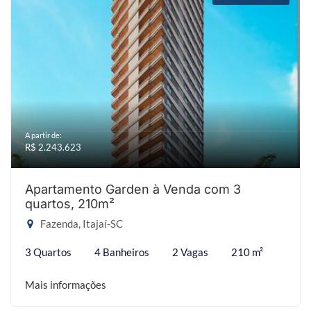
A partir de:
R$ 2.243.623
Apartamento Garden à Venda com 3
quartos, 210m²
Fazenda, Itajaí-SC
3 Quartos
4 Banheiros
2 Vagas
210 m²
Mais informações