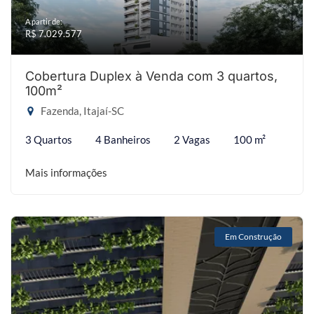
A partir de:
R$ 7.029.577
Cobertura Duplex à Venda com 3 quartos,
100m²
Fazenda, Itajaí-SC
3 Quartos
4 Banheiros
2 Vagas
100 m²
Mais informações
Em Construção