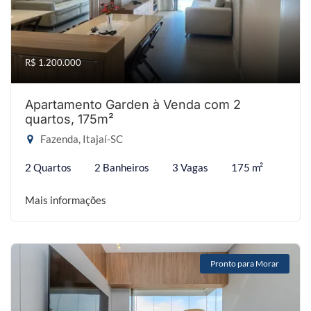
R$ 1.200.000
Apartamento Garden à Venda com 2
quartos, 175m²
Fazenda, Itajaí-SC
2 Quartos
2 Banheiros
3 Vagas
175 m²
Mais informações
Pronto para Morar