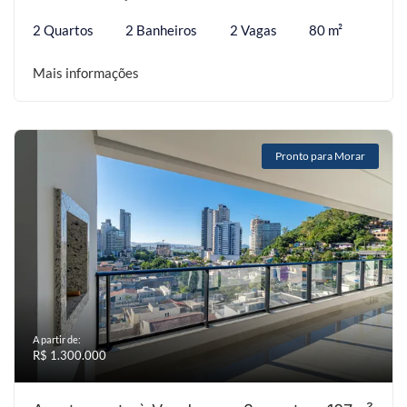
2 Quartos
2 Banheiros
2 Vagas
80 m²
Mais informações
Pronto para Morar
A partir de:
R$ 1.300.000