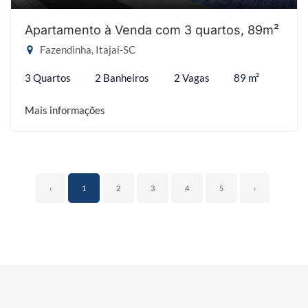
Apartamento à Venda com 3 quartos, 89m²
Fazendinha, Itajaí-SC
3 Quartos
2 Banheiros
2 Vagas
89 m²
Mais informações
‹
1
2
3
4
5
›