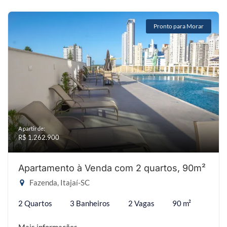
Pronto para Morar
A partir de:
R$ 1.262.900
Apartamento à Venda com 2 quartos, 90m²
Fazenda, Itajaí-SC
2 Quartos
3 Banheiros
2 Vagas
90 m²