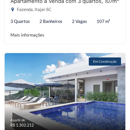
Apartamento à Venda com 3 quartos, 107m²
Fazenda, Itajaí-SC
3 Quartos
2 Banheiros
2 Vagas
107 m²
Mais informações
Em Construção
A partir de:
R$ 1.302.212