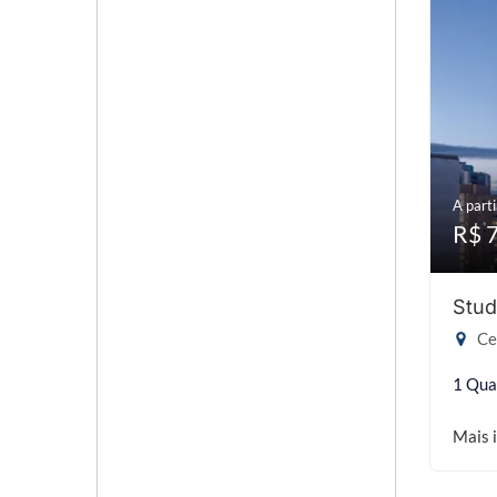
A parti
R$ 
Stud
Cen
1 Qua
Mais 