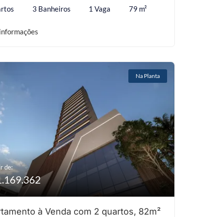
rtos
3 Banheiros
1 Vaga
79 m²
informações
Na Planta
r de:
1.169.362
tamento à Venda com 2 quartos, 82m²