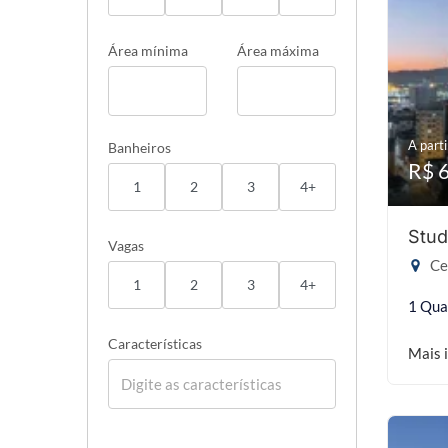
Área mínima
Área máxima
A parti
Banheiros
R$ 
1
2
3
4+
Stud
Vagas
Cen
1
2
3
4+
1 Qua
Características
Mais 