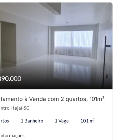
890.000
tamento à Venda com 2 quartos, 101m²
ntro, Itajaí-SC
rtos
1 Banheiro
1 Vaga
101 m²
informações