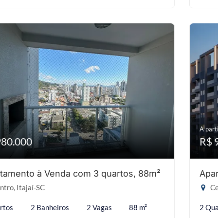
A parti
980.000
R$ 
tamento à Venda com 3 quartos, 88m²
Apar
tro, Itajaí-SC
Ce
rtos
2 Banheiros
2 Vagas
88 m²
2 Qua