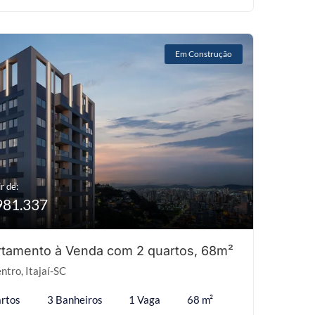
Em Construção
r de:
981.337
tamento à Venda com 2 quartos, 68m²
ntro, Itajaí-SC
rtos
3 Banheiros
1 Vaga
68 m²