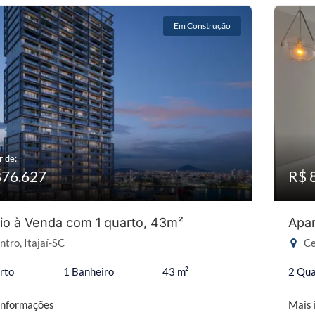
Em Construção
r de:
876.627
R$ 
io à Venda com 1 quarto, 43m²
Apar
tro, Itajaí-SC
Ce
rto
1 Banheiro
43 m²
2 Qua
informações
Mais 