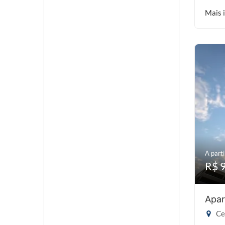
Mais 
A parti
R$ 
Apar
Cen