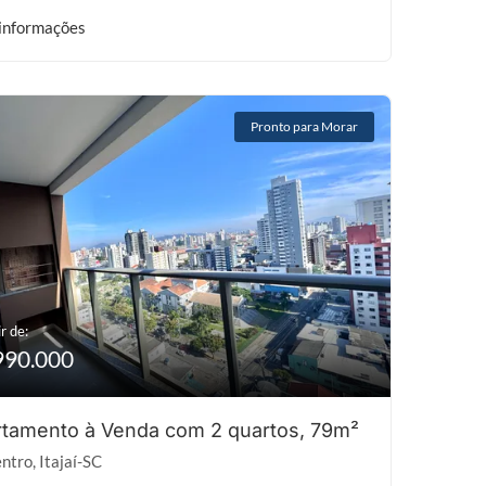
informações
Pronto para Morar
r de:
990.000
tamento à Venda com 2 quartos, 79m²
ntro, Itajaí-SC