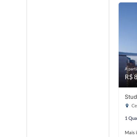
A parti
R$ 
Stud
Cen
1 Qua
Mais 