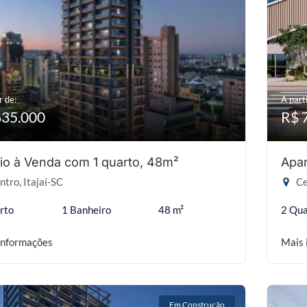
r de:
A parti
635.000
R$ 
io à Venda com 1 quarto, 48m²
Apa
tro, Itajaí-SC
Ce
rto
1 Banheiro
48 m²
2 Qua
informações
Mais 
Em Construção