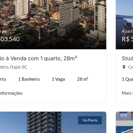
r de:
A parti
503.540
R$ 
io à Venda com 1 quarto, 28m²
Stud
tro, Itajaí-SC
Ce
rto
1 Banheiro
1 Vaga
28 m²
1 Qua
informações
Mais 
Na Planta