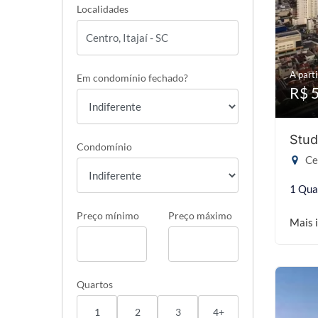
Localidades
A parti
Em condomínio fechado?
R$ 
Stud
Condomínio
Cen
1 Qua
Preço mínimo
Preço máximo
Mais 
Quartos
1
2
3
4+