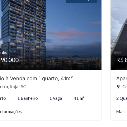
r de:
790.000
R$ 
io à Venda com 1 quarto, 41m²
Apar
tro, Itajaí-SC
Ce
rto
1 Banheiro
1 Vaga
41 m²
2 Qua
informações
Mais 