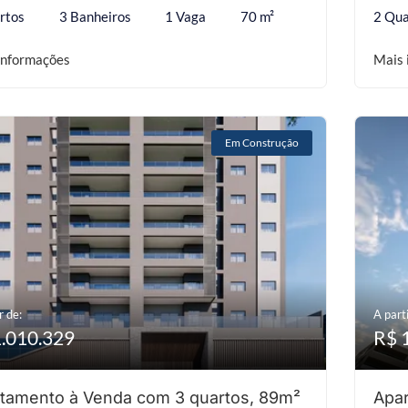
rtos
3 Banheiros
1 Vaga
70 m²
2 Qua
informações
Mais 
Em Construção
r de:
A parti
1.010.329
R$ 
tamento à Venda com 3 quartos, 89m²
Apar