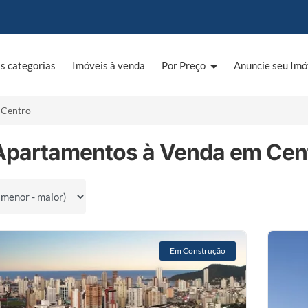
s categorias
Imóveis à venda
Por Preço
Anuncie seu Imó
Centro
Apartamentos à Venda em Centr
por
Em Construção