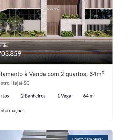
r de:
703.859
rtamento à Venda com 2 quartos, 64m²
ntro, Itajaí-SC
rtos
2 Banheiros
1 Vaga
64 m²
informações
Pronto para Morar