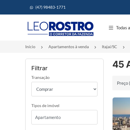
(47) 98483-1771
Página inicial
Todas a
Início
Apartamentos à venda
Itajaí/SC
45 
Filtrar
Transação
Ordenar 
Tipos de imóvel