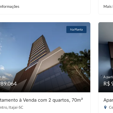
informações
Mais 
Na Planta
r de:
A parti
989.064
R$ 
tamento à Venda com 2 quartos, 70m²
Apar
tro, Itajaí-SC
Ce