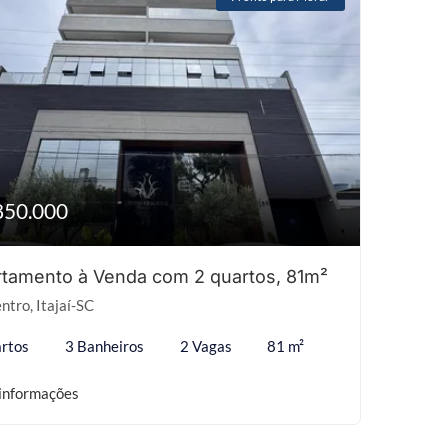
850.000
tamento à Venda com 2 quartos, 81m²
ntro, Itajaí-SC
rtos
3 Banheiros
2 Vagas
81 m²
informações