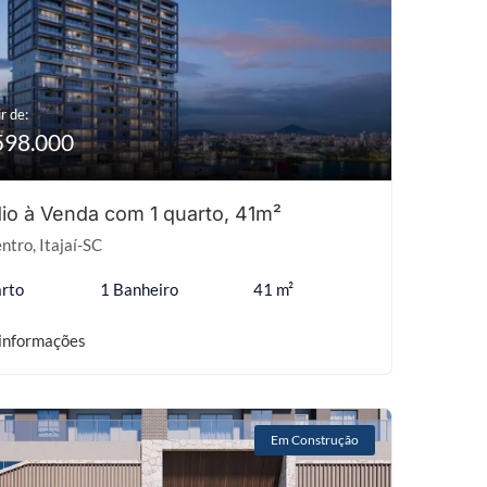
r de:
598.000
io à Venda com 1 quarto, 41m²
ntro, Itajaí-SC
rto
1 Banheiro
41 m²
informações
Em Construção