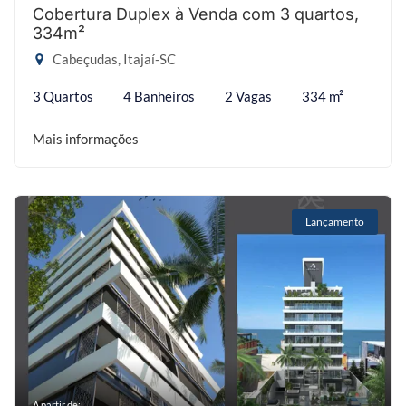
Cobertura Duplex à Venda com 3 quartos,
334m²
Cabeçudas, Itajaí-SC
3 Quartos
4 Banheiros
2 Vagas
334 m²
Mais informações
Lançamento
A partir de: