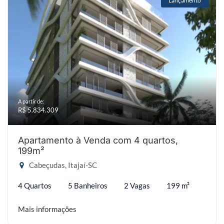
Lançamento
A partir de:
R$ 5.834.309
Apartamento à Venda com 4 quartos,
199m²
Cabeçudas, Itajaí-SC
4 Quartos
5 Banheiros
2 Vagas
199 m²
Mais informações