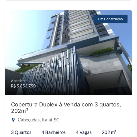
Em Construção
A partir de:
R$ 5.853.750
Cobertura Duplex à Venda com 3 quartos,
202m²
Cabeçudas, Itajaí-SC
3 Quartos
4 Banheiros
4 Vagas
202 m²