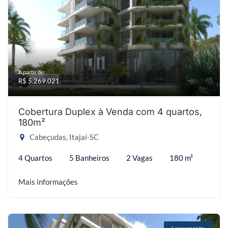
A partir de:
R$ 5.269.021
Cobertura Duplex à Venda com 4 quartos,
180m²
Cabeçudas, Itajaí-SC
4 Quartos
5 Banheiros
2 Vagas
180 m²
Mais informações