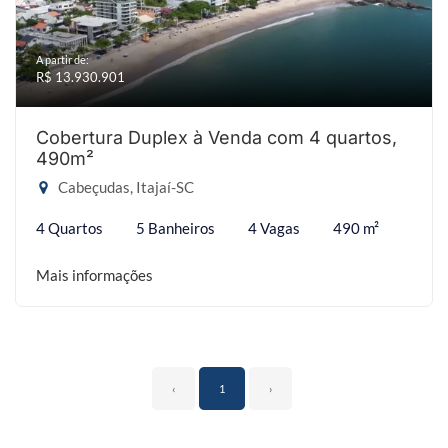
A partir de:
R$ 13.930.901
Cobertura Duplex à Venda com 4 quartos,
490m²
Cabeçudas, Itajaí-SC
4 Quartos
5 Banheiros
4 Vagas
490 m²
Mais informações
‹
1
›