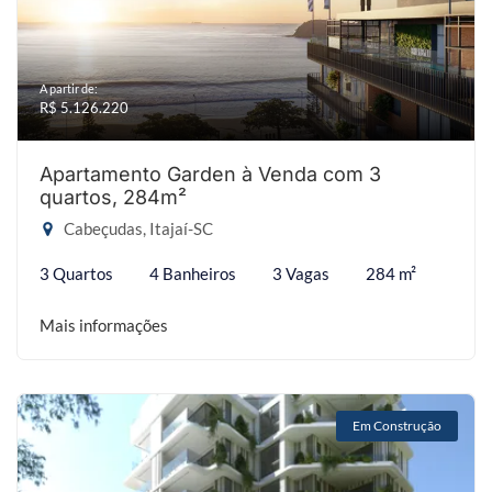
A partir de:
R$ 5.126.220
Apartamento Garden à Venda com 3
quartos, 284m²
Cabeçudas, Itajaí-SC
3 Quartos
4 Banheiros
3 Vagas
284 m²
Mais informações
Em Construção