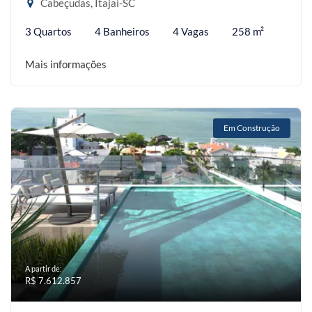
Cabeçudas, Itajaí-SC
3 Quartos
4 Banheiros
4 Vagas
258 m²
Mais informações
Em Construção
A partir de:
R$ 7.612.857