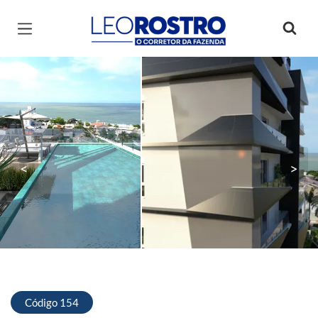
Página inicial
<
>
Código 154