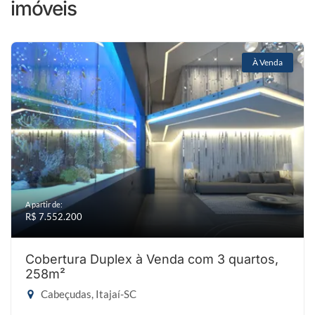
imóveis
À Venda
A partir de:
R$ 7.552.200
Cobertura Duplex à Venda com 3 quartos,
258m²
Cabeçudas, Itajaí-SC