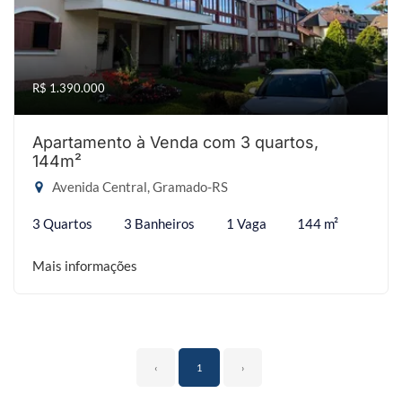
R$ 1.390.000
Apartamento à Venda com 3 quartos,
144m²
Avenida Central, Gramado-RS
3 Quartos
3 Banheiros
1 Vaga
144 m²
Mais informações
‹
1
›