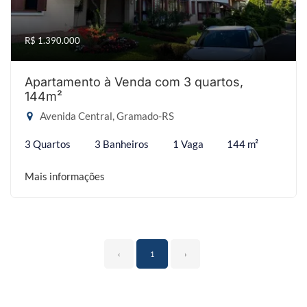
R$ 1.390.000
Apartamento à Venda com 3 quartos,
144m²
Avenida Central, Gramado-RS
3 Quartos
3 Banheiros
1 Vaga
144 m²
Mais informações
‹
1
›