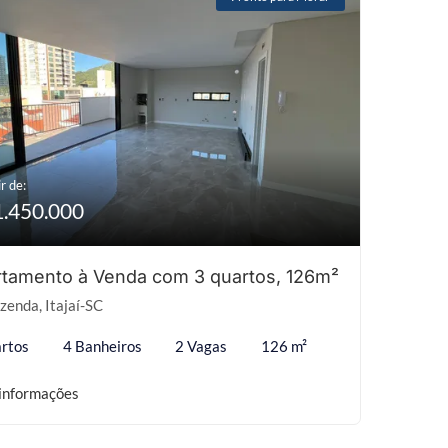
r de:
1.450.000
tamento à Venda com 3 quartos, 126m²
zenda, Itajaí-SC
rtos
4 Banheiros
2 Vagas
126 m²
informações