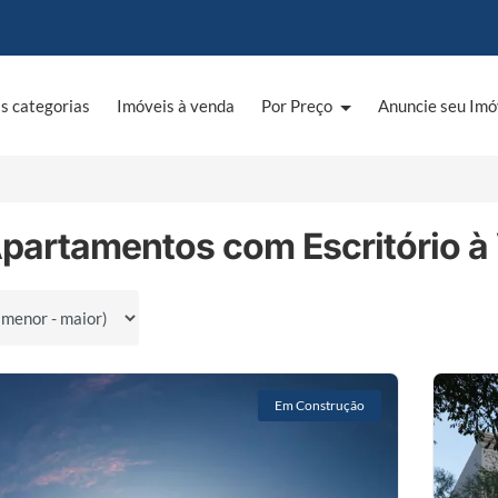
s categorias
Imóveis à venda
Por Preço
Anuncie seu Imó
Apartamentos com Escritório à
por
Em Construção