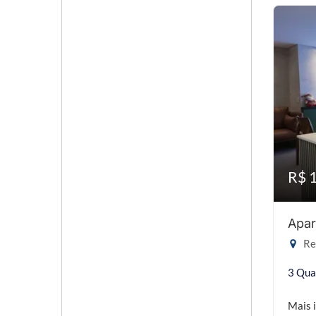
R$ 
Apar
Res
3 Qua
Mais 