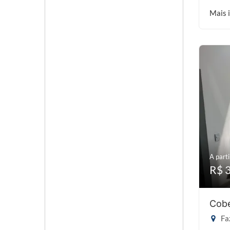
Mais 
A parti
R$ 
Cobe
Faz