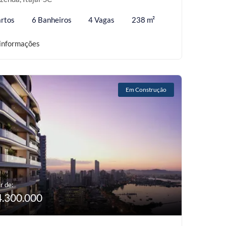
rtos
6 Banheiros
4 Vagas
238 m²
informações
Em Construção
r de:
4.300.000