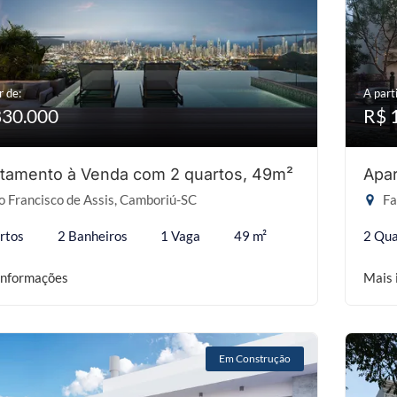
r de:
A parti
830.000
R$ 
tamento à Venda com 2 quartos, 49m²
Apar
 Francisco de Assis, Camboriú-SC
Fa
rtos
2 Banheiros
1 Vaga
49 m²
2 Qua
informações
Mais 
Em Construção