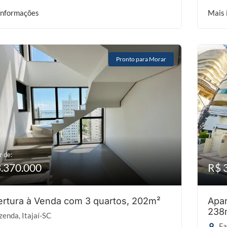
informações
Mais 
Pronto para Morar
r de:
3.370.000
R$ 
rtura à Venda com 3 quartos, 202m²
Apar
238
enda, Itajaí-SC
Fa