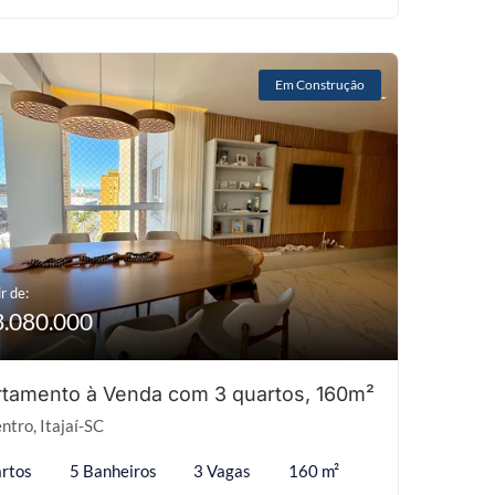
Em Construção
r de:
3.080.000
tamento à Venda com 3 quartos, 160m²
ntro, Itajaí-SC
rtos
5 Banheiros
3 Vagas
160 m²