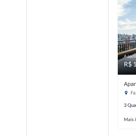
A parti
R$ 
Apar
Faz
3 Qua
Mais 