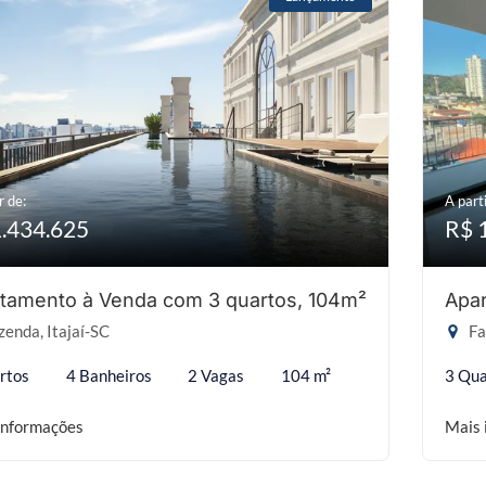
r de:
A parti
1.434.625
R$ 
tamento à Venda com 3 quartos, 104m²
Apar
enda, Itajaí-SC
Fa
rtos
4 Banheiros
2 Vagas
104 m²
3 Qua
informações
Mais 