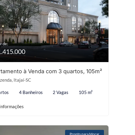
r de:
1.415.000
tamento à Venda com 3 quartos, 105m²
zenda, Itajaí-SC
rtos
4 Banheiros
2 Vagas
105 m²
informações
Pronto para Morar