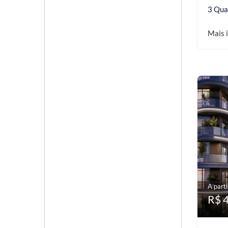
3 Qua
Mais 
A parti
R$ 