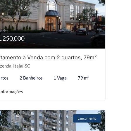
r de:
1.250.000
tamento à Venda com 2 quartos, 79m²
zenda, Itajaí-SC
rtos
2 Banheiros
1 Vaga
79 m²
informações
Lançamento