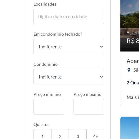
Localidades
A parti
Em condomínio fechado?
R$ 
Apar
Condomínio
São
2 Qua
Preço mínimo
Preço máximo
Mais 
Quartos
1
2
3
4+