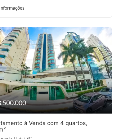
informações
3.500.000
tamento à Venda com 4 quartos,
m²
zenda, Itajaí-SC