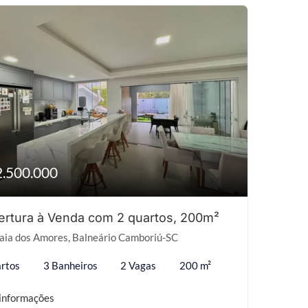
2.500.000
rtura à Venda com 2 quartos, 200m²
aia dos Amores, Balneário Camboriú-SC
rtos
3 Banheiros
2 Vagas
200 m²
informações