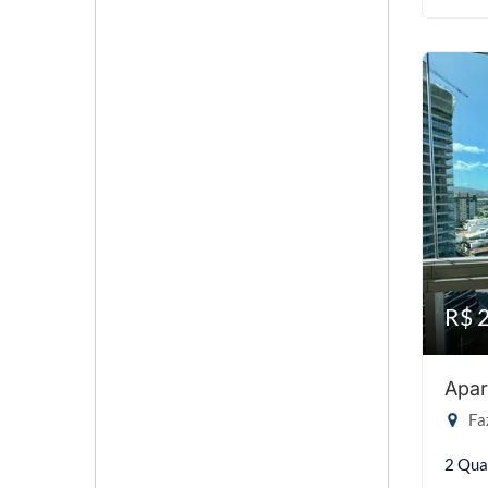
R$ 
Apar
Faz
2 Qua