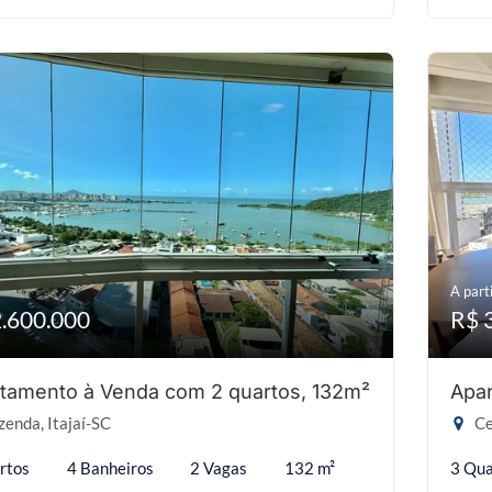
A parti
2.600.000
R$ 
tamento à Venda com 2 quartos, 132m²
Apar
enda, Itajaí-SC
Ce
rtos
4 Banheiros
2 Vagas
132 m²
3 Qua