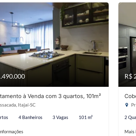
1.490.000
R$ 
tamento à Venda com 3 quartos, 101m²
Cobe
sacada, Itajaí-SC
Pr
rtos
4 Banheiros
3 Vagas
101 m²
2 Qua
informações
Mais 