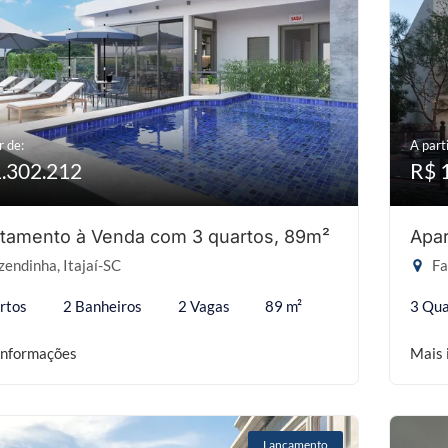
r de:
A parti
1.302.212
R$ 
tamento à Venda com 3 quartos, 89m²
Apar
endinha, Itajaí-SC
Fa
rtos
2 Banheiros
2 Vagas
89 m²
3 Qua
informações
Mais 
Lançamento