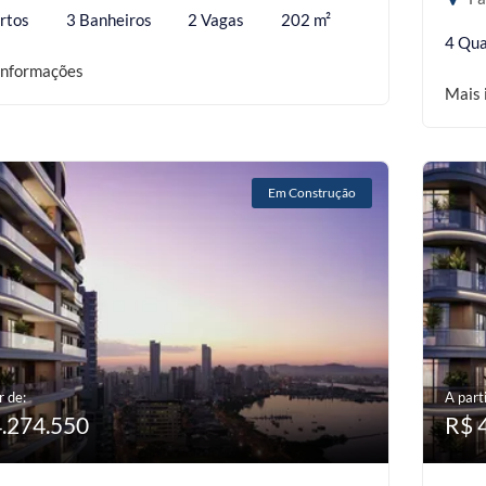
rtos
3 Banheiros
2 Vagas
202 m²
4 Qua
informações
Mais 
Em Construção
r de:
A parti
4.274.550
R$ 