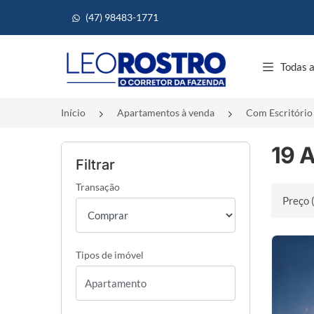
(47) 98483-1771
Página inicial
Todas a
Início
Apartamentos à venda
Com Escritório
19 
Filtrar
Transação
Ordenar 
Tipos de imóvel