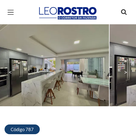
Página inicial
<
>
Código 787