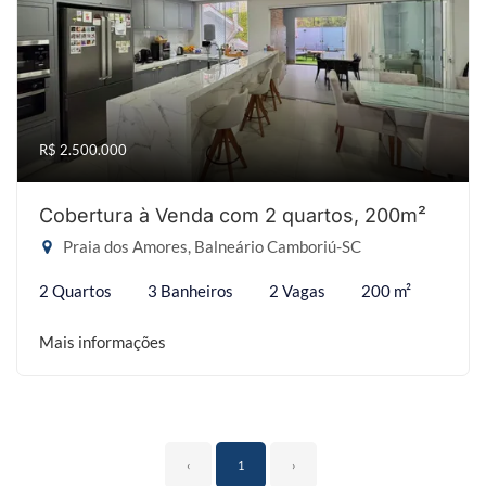
R$ 2.500.000
Cobertura à Venda com 2 quartos, 200m²
Praia dos Amores, Balneário Camboriú-SC
2 Quartos
3 Banheiros
2 Vagas
200 m²
Mais informações
‹
1
›