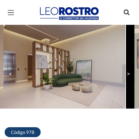
Página inicial
<
>
Código 978