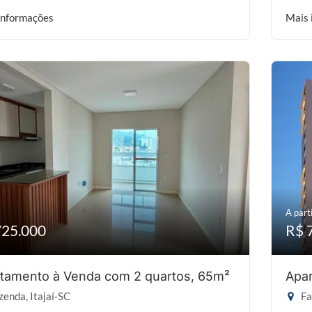
informações
Mais 
A parti
725.000
R$ 
tamento à Venda com 2 quartos, 65m²
Apar
enda, Itajaí-SC
Fa