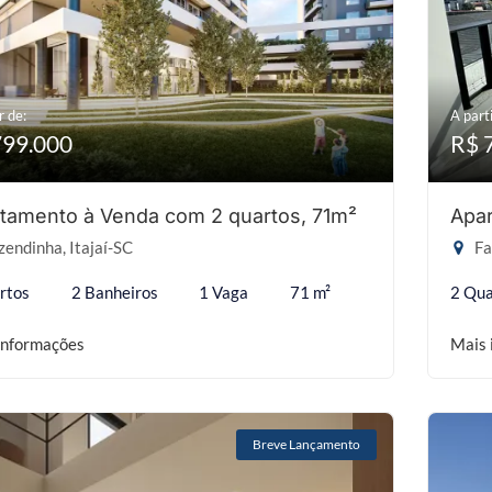
r de:
A parti
799.000
R$ 
tamento à Venda com 2 quartos, 71m²
Apar
endinha, Itajaí-SC
Fa
rtos
2 Banheiros
1 Vaga
71 m²
2 Qua
informações
Mais 
Breve Lançamento