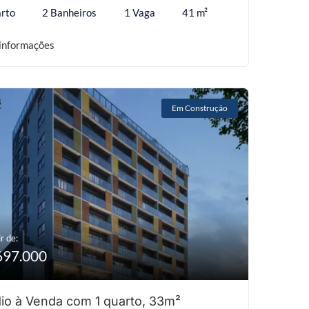
rto
2 Banheiros
1 Vaga
41 m²
informações
Em Construção
r de:
697.000
io à Venda com 1 quarto, 33m²