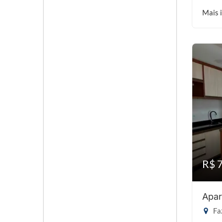
Mais 
R$ 
Apar
Faz