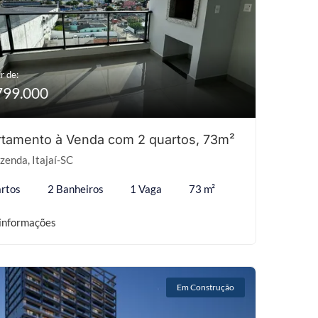
r de:
799.000
tamento à Venda com 2 quartos, 73m²
zenda, Itajaí-SC
rtos
2 Banheiros
1 Vaga
73 m²
informações
Em Construção