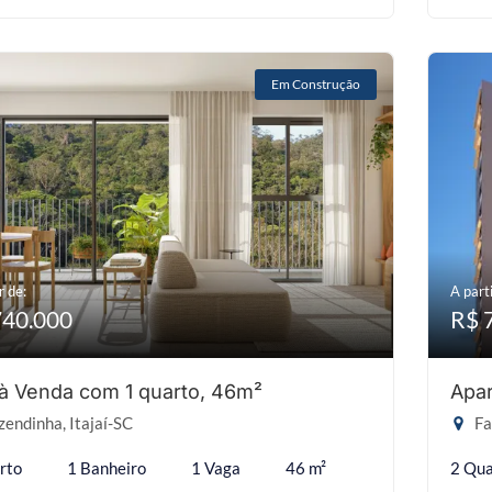
Em Construção
r de:
A parti
740.000
R$ 
 à Venda com 1 quarto, 46m²
Apar
endinha, Itajaí-SC
Fa
rto
1 Banheiro
1 Vaga
46 m²
2 Qua