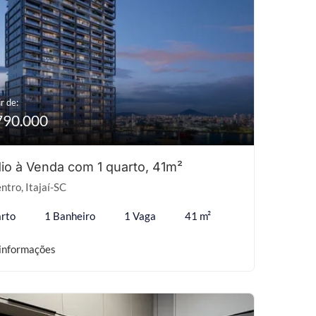
r de:
790.000
io à Venda com 1 quarto, 41m²
ntro, Itajaí-SC
rto
1 Banheiro
1 Vaga
41 m²
informações