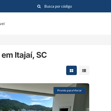
vel
em Itajaí, SC
Mostrar resultados em 
Mostrar resultad
Pronto para Morar