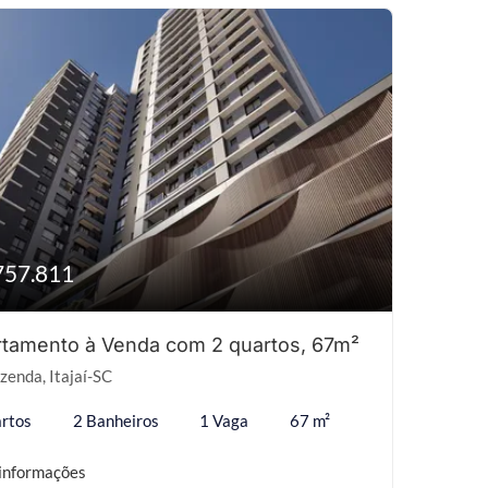
757.811
tamento à Venda com 2 quartos, 67m²
zenda, Itajaí-SC
rtos
2 Banheiros
1 Vaga
67 m²
informações