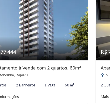
777.444
R$ 
tamento à Venda com 2 quartos, 60m²
Apar
endinha, Itajaí-SC
Vi
rtos
2 Banheiros
1 Vaga
60 m²
2 Qua
informações
Mais 