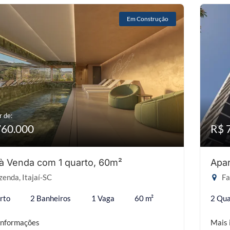
Em Construção
r de:
760.000
R$ 
 à Venda com 1 quarto, 60m²
Apar
enda, Itajaí-SC
Fa
rto
2 Banheiros
1 Vaga
60 m²
2 Qua
informações
Mais 