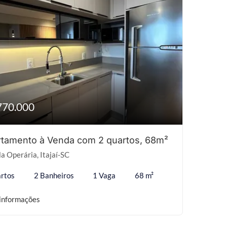
770.000
tamento à Venda com 2 quartos, 68m²
la Operária, Itajaí-SC
rtos
2 Banheiros
1 Vaga
68 m²
informações