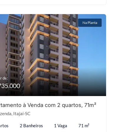
Na Planta
r de:
735.000
tamento à Venda com 2 quartos, 71m²
zenda, Itajaí-SC
rtos
2 Banheiros
1 Vaga
71 m²