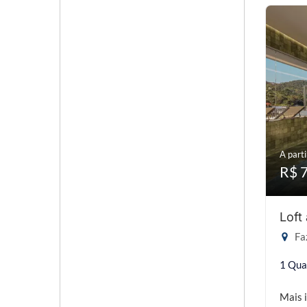
A parti
R$ 
Loft
Faz
1 Qua
Mais 