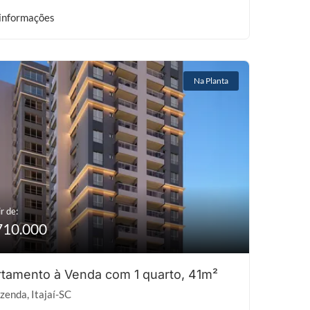
informações
Na Planta
r de:
710.000
tamento à Venda com 1 quarto, 41m²
zenda, Itajaí-SC