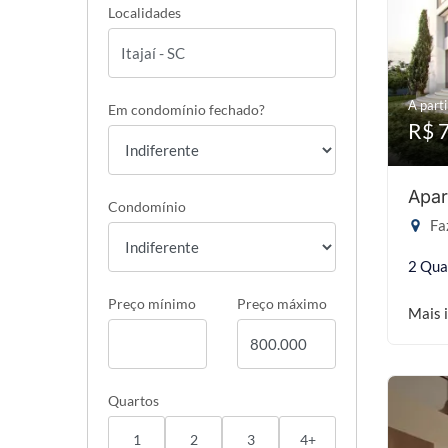
Localidades
A parti
Em condomínio fechado?
R$ 
Apar
Condomínio
Faz
2 Qua
Preço mínimo
Preço máximo
Mais 
Quartos
1
2
3
4+