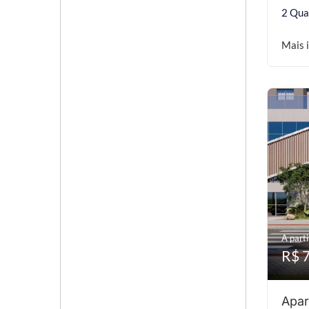
2 Qua
Mais 
A parti
R$ 
Apar