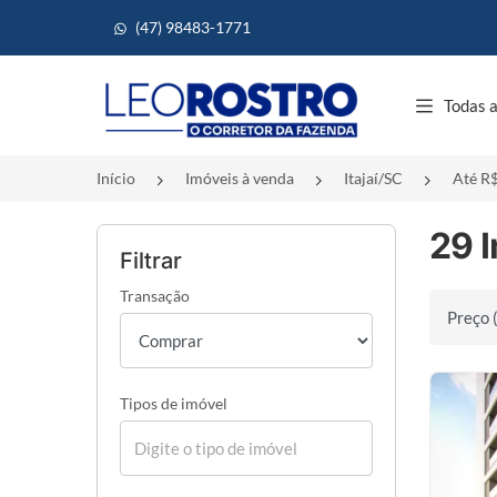
(47) 98483-1771
Página inicial
Todas a
Início
Imóveis à venda
Itajaí/SC
Até R$
29 I
Filtrar
Transação
Ordenar 
Tipos de imóvel