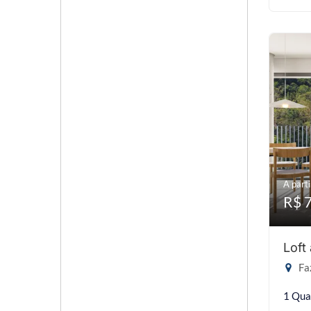
A parti
R$ 
Loft
Faz
1 Qua