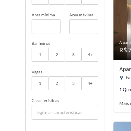
Área mínima
Área máxima
A parti
Banheiros
R$ 
1
2
3
4+
Apar
Vagas
Faz
1
2
3
4+
1 Qua
Características
Mais 