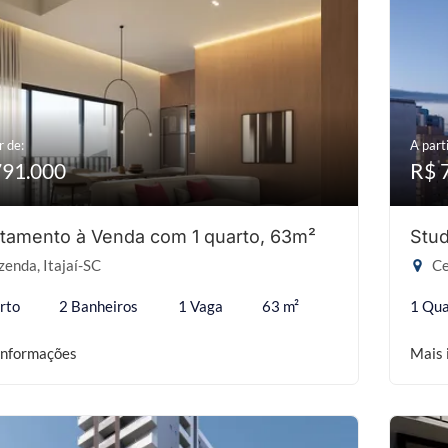
r de:
A parti
791.000
R$ 
tamento à Venda com 1 quarto, 63m²
Stud
enda, Itajaí-SC
Ce
rto
2 Banheiros
1 Vaga
63 m²
1 Qua
informações
Mais 