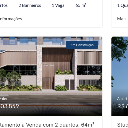
rtos
2 Banheiros
1 Vaga
65 m²
1 Qua
informações
Mais 
Em Construção
r de:
A parti
703.859
R$ 
tamento à Venda com 2 quartos, 64m²
Stud