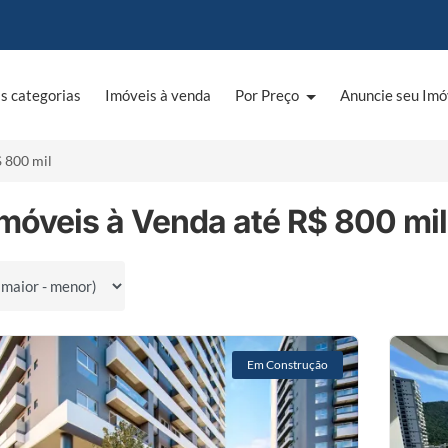
s categorias
Imóveis à venda
Por Preço
Anuncie seu Imó
 800 mil
móveis à Venda até R$ 800 mil 
por
Em Construção