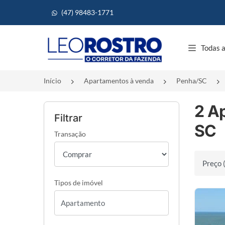
(47) 98483-1771
Página inicial
Todas a
Início
Apartamentos à venda
Penha/SC
2 A
Filtrar
SC
Transação
Ordenar 
Tipos de imóvel