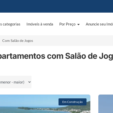
s categorias
Imóveis à venda
Por Preço
Anuncie seu Imó
Com Salão de Jogos
partamentos com Salão de Jog
por
Em Construção