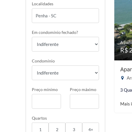
Localidades
Em condomínio fechado?
A parti
R$ 
Condomínio
Apar
Ar
Preço mínimo
Preço máximo
3 Qua
Mais 
Quartos
1
2
3
4+