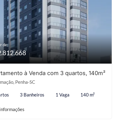
r de:
2.812.668
tamento à Venda com 3 quartos, 140m²
mação, Penha-SC
rtos
3 Banheiros
1 Vaga
140 m²
informações