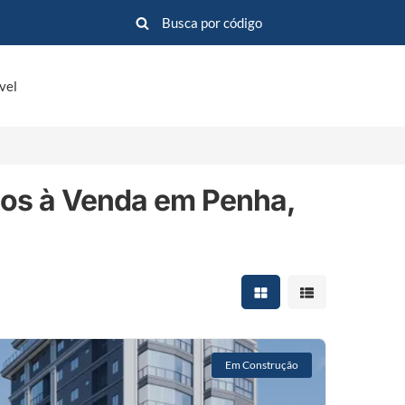
vel
os à Venda em Penha,
Mostrar resultados em 
Mostrar resultad
Em Construção