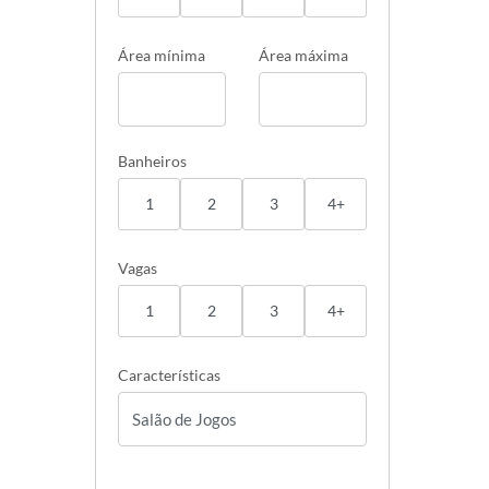
Área mínima
Área máxima
Banheiros
1
2
3
4+
Vagas
1
2
3
4+
Características