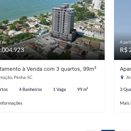
r de:
A parti
2.004.923
R$ 
tamento à Venda com 3 quartos, 99m²
Apar
mação, Penha-SC
Ar
rtos
4 Banheiros
1 Vaga
99 m²
3 Qua
informações
Mais 