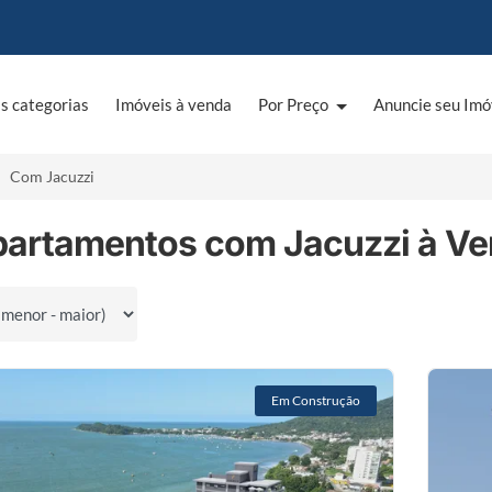
s categorias
Imóveis à venda
Por Preço
Anuncie seu Imó
Com Jacuzzi
partamentos com Jacuzzi à V
por
Em Construção