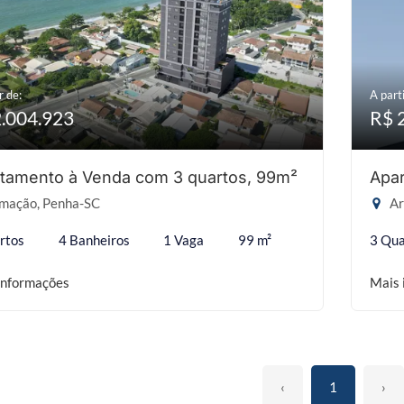
r de:
A parti
2.004.923
R$ 
tamento à Venda com 3 quartos, 99m²
Apar
mação, Penha-SC
Ar
rtos
4 Banheiros
1 Vaga
99 m²
3 Qua
informações
Mais 
‹
1
›