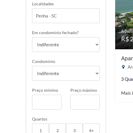
Localidades
A parti
Em condomínio fechado?
R$ 
Apar
Condomínio
Ar
3 Qua
Preço mínimo
Preço máximo
Mais 
Quartos
1
2
3
4+