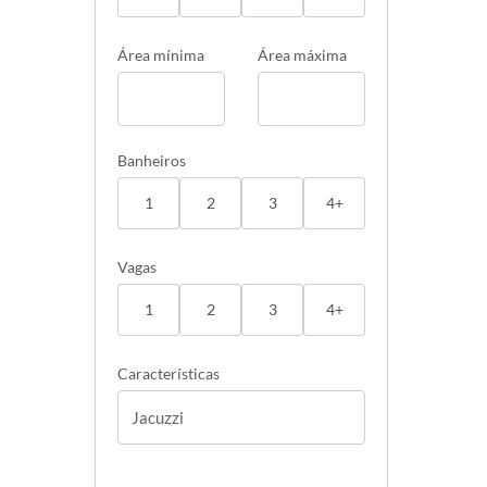
Área mínima
Área máxima
Banheiros
1
2
3
4+
Vagas
1
2
3
4+
Características