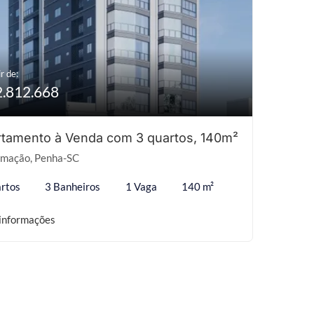
r de:
2.812.668
tamento à Venda com 3 quartos, 140m²
mação, Penha-SC
rtos
3 Banheiros
1 Vaga
140 m²
informações