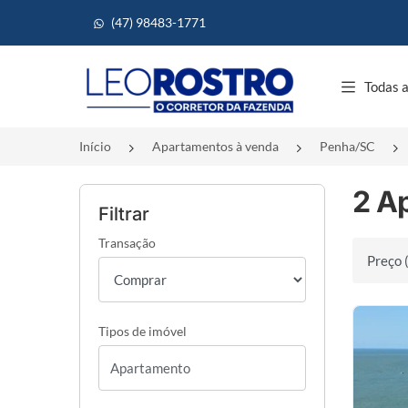
(47) 98483-1771
Página inicial
Todas a
Início
Apartamentos à venda
Penha/SC
2 A
Filtrar
Transação
Ordenar 
Tipos de imóvel