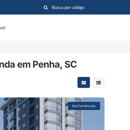
vel
enda em Penha, SC
Mostrar resultados em 
Mostrar resultad
Em Construção