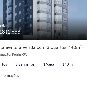
r de:
2.812.668
tamento à Venda com 3 quartos, 140m²
mação, Penha-SC
rtos
3 Banheiros
1 Vaga
140 m²
informações