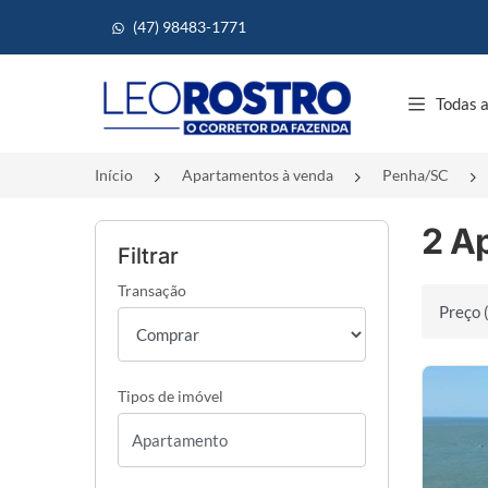
(47) 98483-1771
Página inicial
Todas a
Início
Apartamentos à venda
Penha/SC
2 A
Filtrar
Transação
Ordenar 
Tipos de imóvel