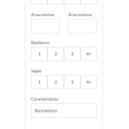
Área mínima
Área máxima
Banheiros
1
2
3
4+
Vagas
1
2
3
4+
Características