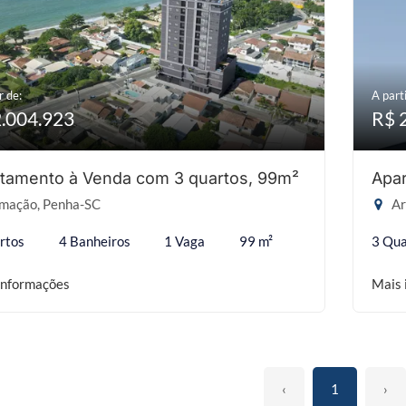
r de:
A parti
2.004.923
R$ 
tamento à Venda com 3 quartos, 99m²
Apar
mação, Penha-SC
Ar
rtos
4 Banheiros
1 Vaga
99 m²
3 Qua
informações
Mais 
‹
1
›