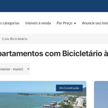
s categorias
Imóveis à venda
Por Preço
Anuncie seu Imó
Com Bicicletário
partamentos com Bicicletário 
por
Em Construção