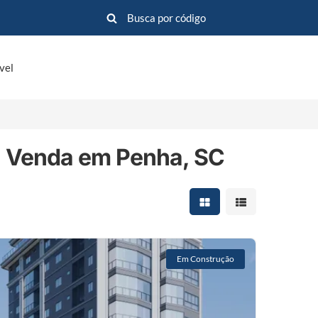
vel
à Venda em Penha, SC
Mostrar resultados em 
Mostrar resultad
Em Construção