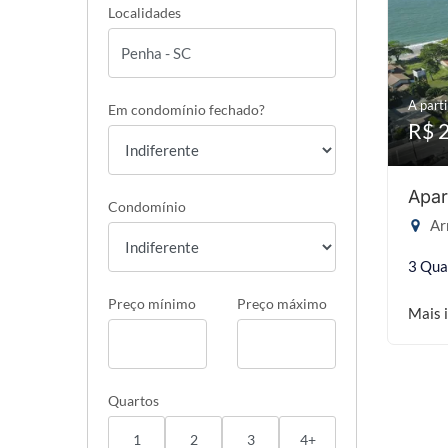
Localidades
A parti
Em condomínio fechado?
R$ 
Apar
Condomínio
Ar
3 Qua
Preço mínimo
Preço máximo
Mais 
Quartos
1
2
3
4+