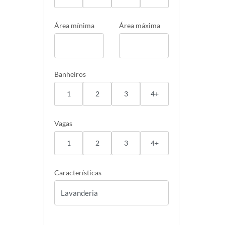
Área mínima
Área máxima
Banheiros
1
2
3
4+
Vagas
1
2
3
4+
Características