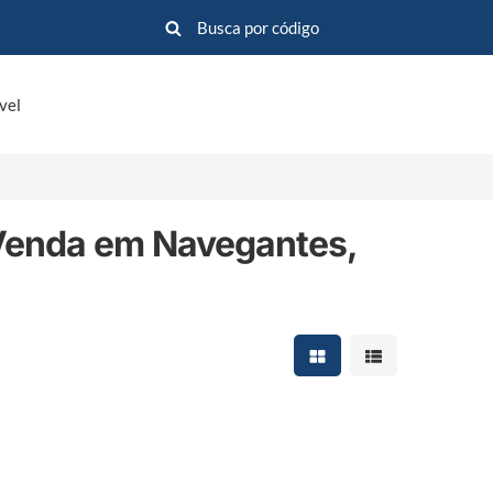
vel
Venda em Navegantes,
Mostrar resultados em 
Mostrar resultad