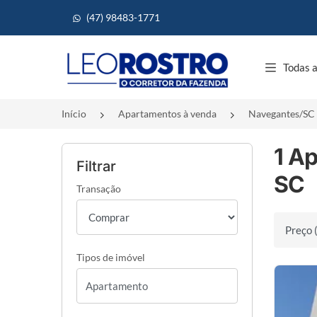
(47) 98483-1771
Página inicial
Todas a
Início
Apartamentos à venda
Navegantes/SC
1 A
Filtrar
SC
Transação
Ordenar 
Tipos de imóvel