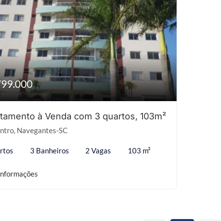
799.000
tamento à Venda com 3 quartos, 103m²
ntro, Navegantes-SC
rtos
3 Banheiros
2 Vagas
103 m²
informações