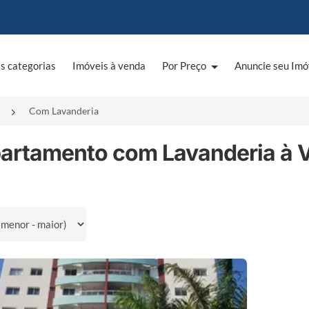
s categorias
Imóveis à venda
Por Preço
Anuncie seu Imó
Com Lavanderia
partamento com Lavanderia à 
por