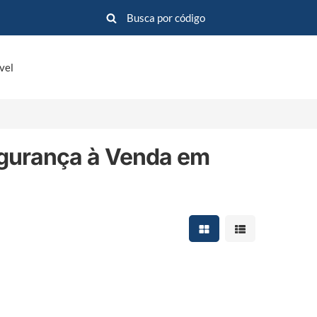
vel
egurança à Venda em
Mostrar resultados em 
Mostrar resultad