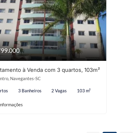
799.000
tamento à Venda com 3 quartos, 103m²
ntro, Navegantes-SC
rtos
3 Banheiros
2 Vagas
103 m²
informações