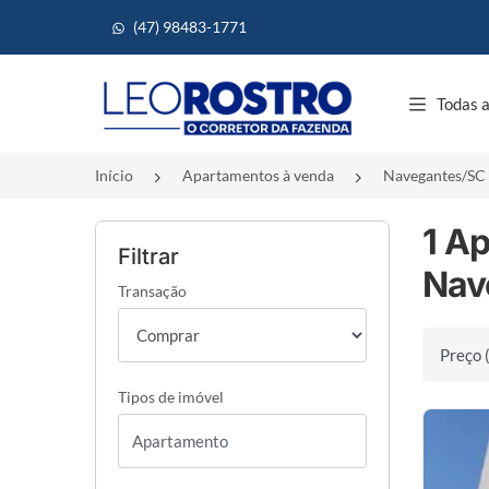
(47) 98483-1771
Página inicial
Todas a
Início
Apartamentos à venda
Navegantes/SC
1 A
Filtrar
Nav
Transação
Ordenar 
Tipos de imóvel