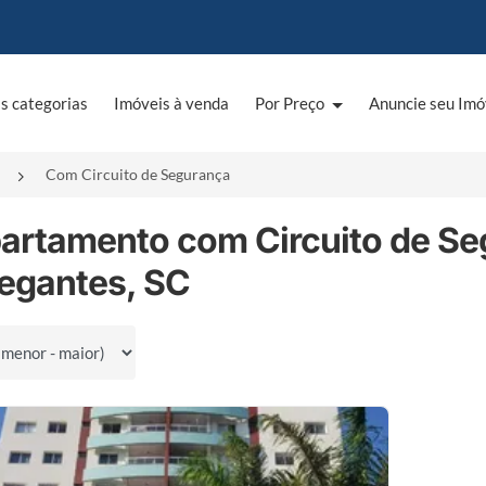
s categorias
Imóveis à venda
Por Preço
Anuncie seu Imó
Com Circuito de Segurança
partamento com Circuito de S
egantes, SC
por