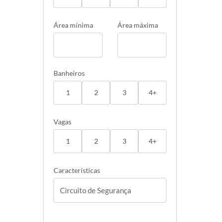
Área mínima
Área máxima
Banheiros
1
2
3
4+
Vagas
1
2
3
4+
Características