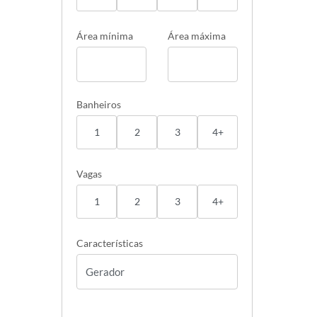
Área mínima
Área máxima
Banheiros
1
2
3
4+
Vagas
1
2
3
4+
Características