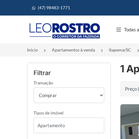
(47) 98483-1771
Página inicial
Todas a
Início
Apartamentos à venda
Itapema/SC
1 A
Filtrar
Transação
Ordenar 
Tipos de imóvel