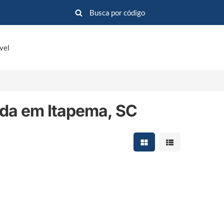
vel
da em Itapema, SC
Mostrar resultados em 
Mostrar resultad