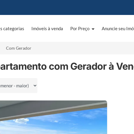
s categorias
Imóveis à venda
Por Preço
Anuncie seu Imó
Com Gerador
partamento com Gerador à Ven
por