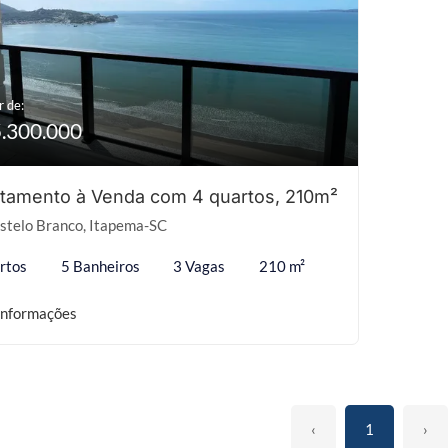
r de:
5.300.000
tamento à Venda com 4 quartos, 210m²
stelo Branco, Itapema-SC
rtos
5 Banheiros
3 Vagas
210 m²
informações
‹
1
›