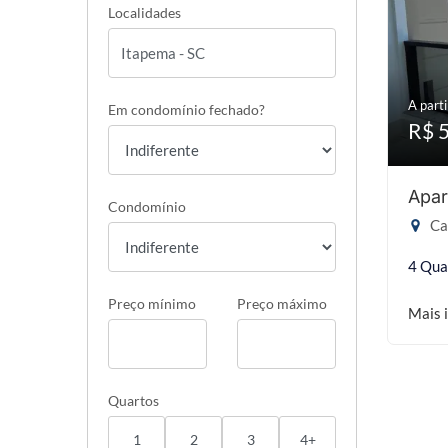
Localidades
A parti
Em condomínio fechado?
R$ 
Apar
Condomínio
Ca
4 Qua
Preço mínimo
Preço máximo
Mais 
Quartos
1
2
3
4+