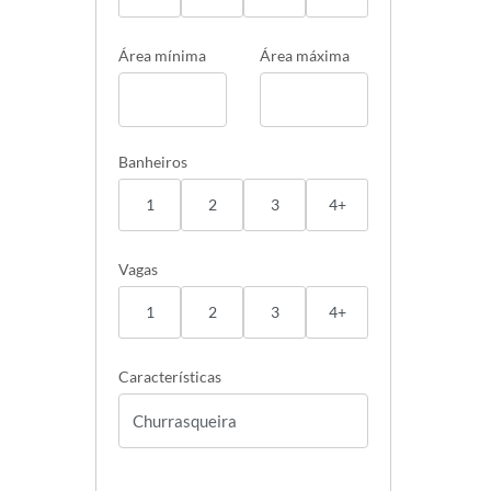
Área mínima
Área máxima
Banheiros
1
2
3
4+
Vagas
1
2
3
4+
Características