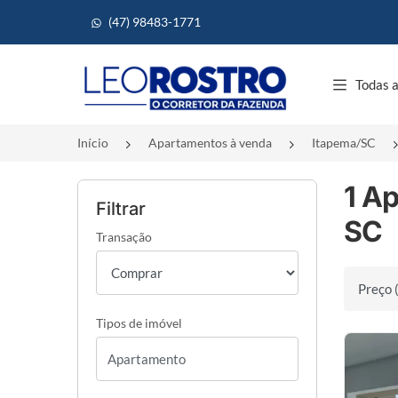
(47) 98483-1771
Página inicial
Todas a
Início
Apartamentos à venda
Itapema/SC
1 A
Filtrar
SC
Transação
Ordenar 
Tipos de imóvel