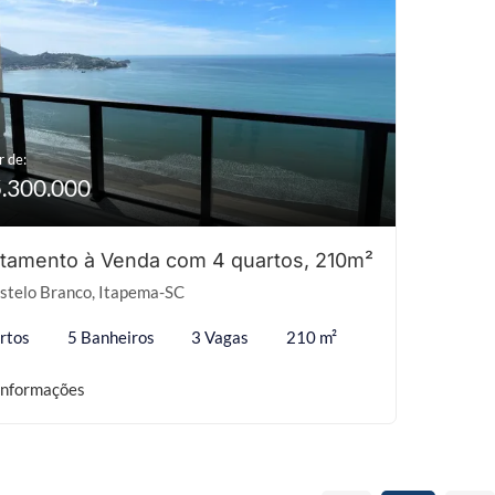
r de:
5.300.000
tamento à Venda com 4 quartos, 210m²
stelo Branco, Itapema-SC
rtos
5 Banheiros
3 Vagas
210 m²
informações