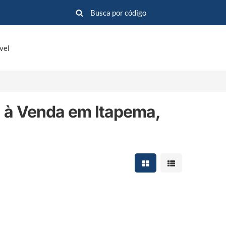
vel
 à Venda em Itapema,
Mostrar resultados em 
Mostrar resultad