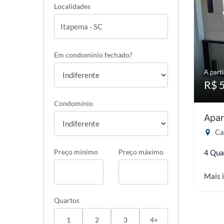
Localidades
Em condomínio fechado?
A parti
R$ 
Condomínio
Apar
Ca
Preço mínimo
Preço máximo
4 Qua
Mais 
Quartos
1
2
3
4+