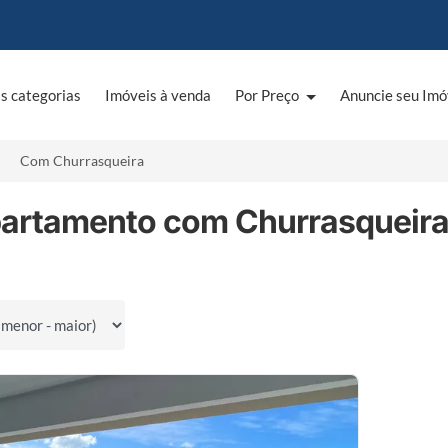
s categorias
Imóveis à venda
Por Preço
Anuncie seu Imó
Com Churrasqueira
partamento com Churrasqueira
por