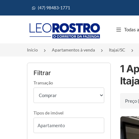
(47) 98483-1771
Página inicial
Todas a
Início
Apartamentos à venda
Itajaí/SC
1 A
Filtrar
Itaj
Transação
Ordenar 
Tipos de imóvel