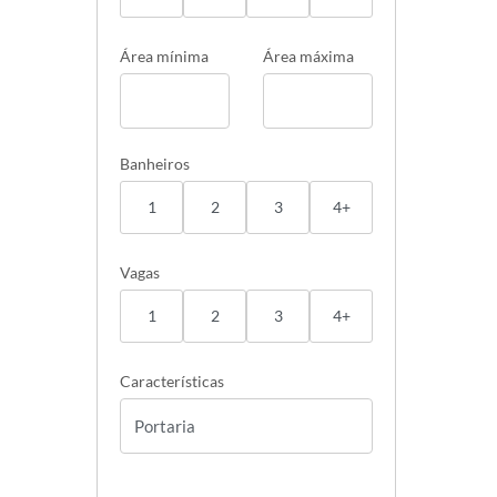
Área mínima
Área máxima
Banheiros
1
2
3
4+
Vagas
1
2
3
4+
Características