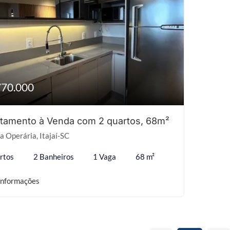
770.000
tamento à Venda com 2 quartos, 68m²
a Operária, Itajaí-SC
rtos
2 Banheiros
1 Vaga
68 m²
informações