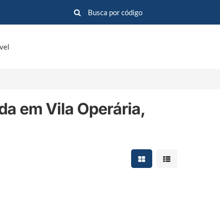
vel
da em Vila Operária,
Mostrar resultados em 
Mostrar resultad