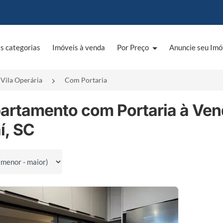
s categorias
Imóveis à venda
Por Preço
Anuncie seu Imó
Vila Operária
Com Portaria
partamento com Portaria à Ven
aí, SC
por