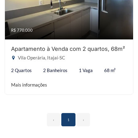
R$ 770.000
Apartamento à Venda com 2 quartos, 68m²
Vila Operária, Itajaí-SC
2 Quartos
2 Banheiros
1 Vaga
68 m²
Mais informações
‹
1
›