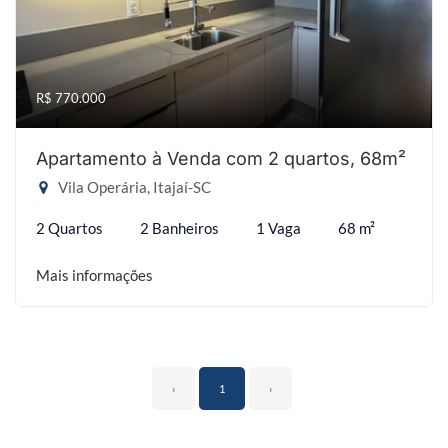
R$ 770.000
Apartamento à Venda com 2 quartos, 68m²
Vila Operária, Itajaí-SC
2 Quartos
2 Banheiros
1 Vaga
68 m²
Mais informações
‹
1
›