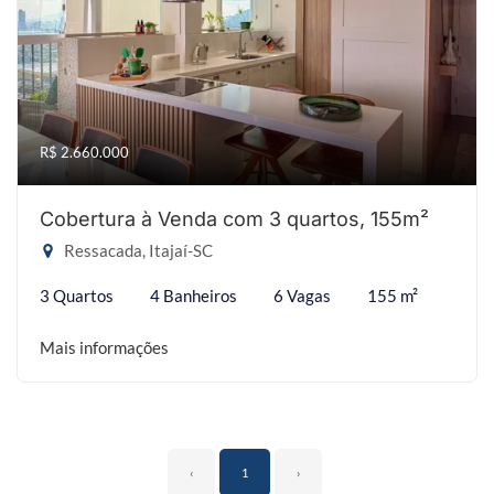
R$ 2.660.000
Cobertura à Venda com 3 quartos, 155m²
Ressacada, Itajaí-SC
3 Quartos
4 Banheiros
6 Vagas
155 m²
Mais informações
‹
1
›