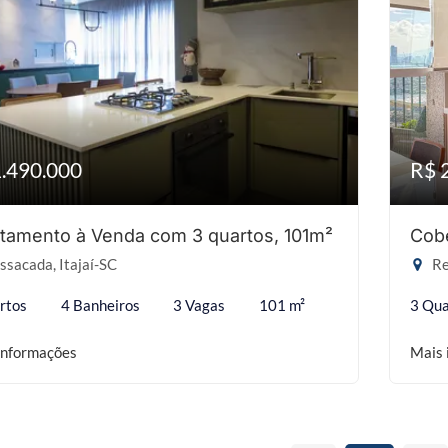
1.490.000
R$ 
tamento à Venda com 3 quartos, 101m²
Cobe
sacada, Itajaí-SC
Re
rtos
4 Banheiros
3 Vagas
101 m²
3 Qua
informações
Mais 