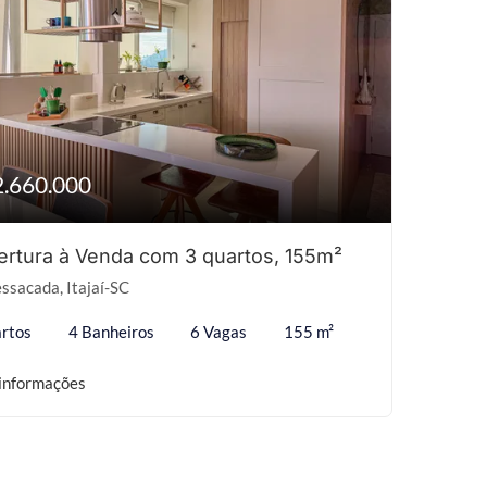
2.660.000
rtura à Venda com 3 quartos, 155m²
ssacada, Itajaí-SC
rtos
4 Banheiros
6 Vagas
155 m²
informações