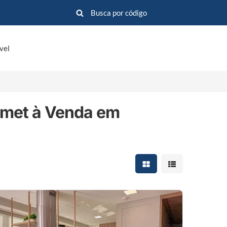
vel
met à Venda em
Mostrar resultados em 
Mostrar resultad