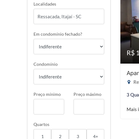
Localidades
Em condomínio fechado?
R$ 
Condomínio
Apar
Res
Preço mínimo
Preço máximo
3 Qua
Mais 
Quartos
1
2
3
4+