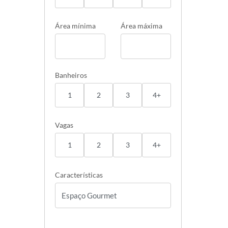
Área mínima
Área máxima
Banheiros
1
2
3
4+
Vagas
1
2
3
4+
Características