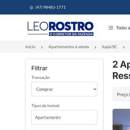
(47) 98483-1771
Página inicial
Todas a
Início
Apartamentos à venda
Itajaí/SC
2 A
Filtrar
Ress
Transação
Ordenar 
Tipos de imóvel