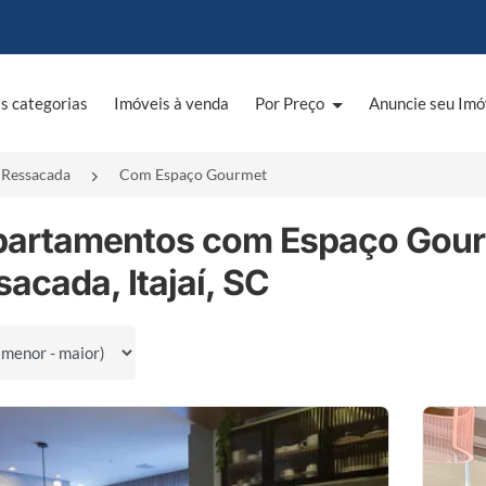
s categorias
Imóveis à venda
Por Preço
Anuncie seu Imó
Ressacada
Com Espaço Gourmet
partamentos com Espaço Gour
acada, Itajaí, SC
por