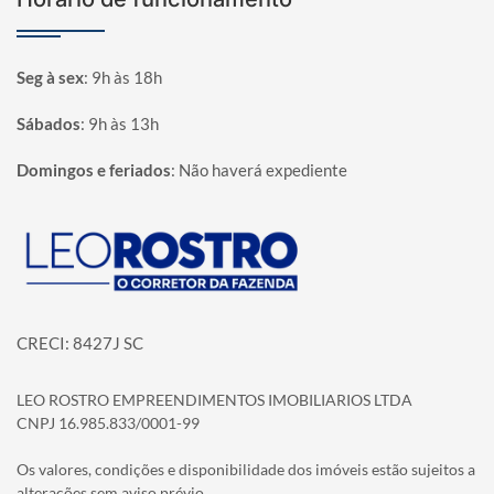
Seg à sex
:
9h às 18h
Sábados
:
9h às 13h
Domingos e feriados
:
Não haverá expediente
Página inicial
CRECI: 8427J SC
LEO ROSTRO EMPREENDIMENTOS IMOBILIARIOS LTDA
CNPJ 16.985.833/0001-99
Os valores, condições e disponibilidade dos imóveis estão sujeitos a
alterações sem aviso prévio.