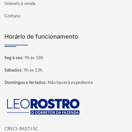
Imóveis à venda
Contato
Horário de funcionamento
Seg à sex
:
9h às 18h
Sábados
:
9h às 13h
Domingos e feriados
:
Não haverá expediente
Página inicial
CRECI: 8427J SC