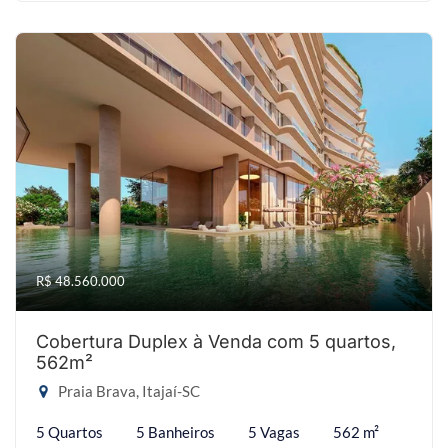
R$ 48.560.000
Cobertura Duplex à Venda com 5 quartos,
562m²
Praia Brava, Itajaí-SC
5 Quartos
5 Banheiros
5 Vagas
562 m²