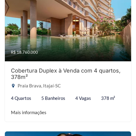
R$ 18.760.000
Cobertura Duplex à Venda com 4 quartos,
378m²
Praia Brava, Itajaí-SC
4 Quartos
5 Banheiros
4 Vagas
378 m²
Mais informações