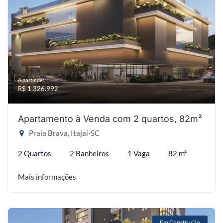
A partir de:
R$ 1.326.992
Apartamento à Venda com 2 quartos, 82m²
Praia Brava, Itajaí-SC
2 Quartos
2 Banheiros
1 Vaga
82 m²
Mais informações
Em Construção