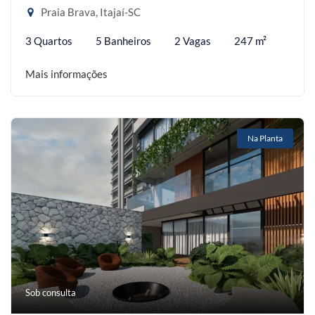
Praia Brava, Itajaí-SC
3 Quartos
5 Banheiros
2 Vagas
247 m²
Mais informações
Na Planta
Sob consulta