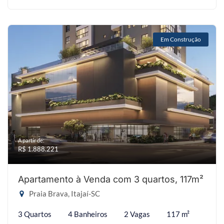
Em Construção
A partir de:
R$ 1.888.221
Apartamento à Venda com 3 quartos, 117m²
Praia Brava, Itajaí-SC
3 Quartos
4 Banheiros
2 Vagas
117 m²