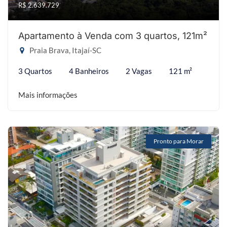
R$ 2.639.729
Apartamento à Venda com 3 quartos, 121m²
Praia Brava, Itajaí-SC
3 Quartos
4 Banheiros
2 Vagas
121 m²
Mais informações
Pronto para Morar