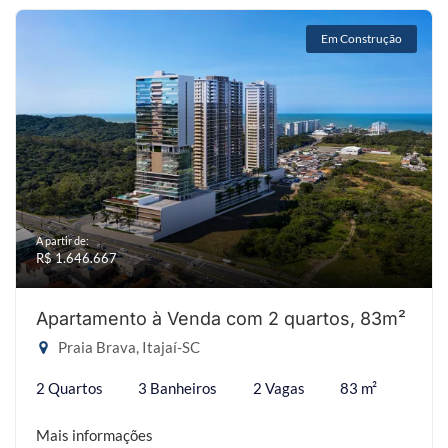
Em Construção
A partir de:
R$ 1.646.667
Apartamento à Venda com 2 quartos, 83m²
Praia Brava, Itajaí-SC
2 Quartos
3 Banheiros
2 Vagas
83 m²
Mais informações