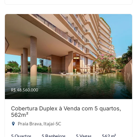
R$ 48.560.000
Cobertura Duplex à Venda com 5 quartos,
562m²
Praia Brava, Itajaí-SC
5 Quartos
5 Banheiros
5 Vagas
562 m²