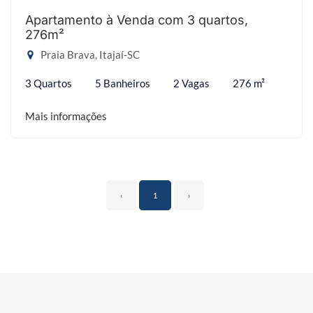
Apartamento à Venda com 3 quartos,
276m²
Praia Brava, Itajaí-SC
3 Quartos
5 Banheiros
2 Vagas
276 m²
Mais informações
‹
1
›