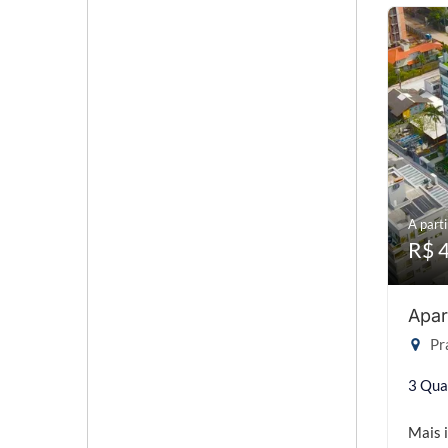
A parti
R$ 
Apar
Pra
3 Qua
Mais 