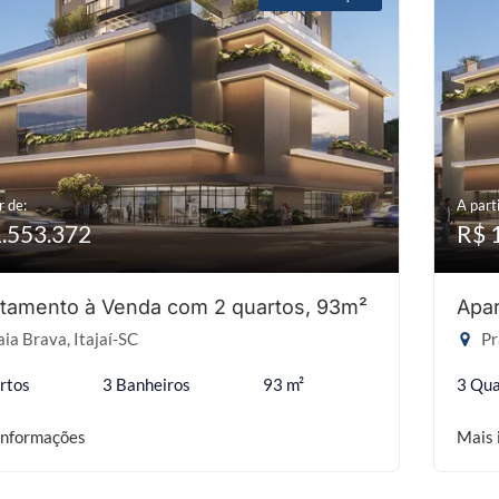
r de:
A parti
1.553.372
R$ 
tamento à Venda com 2 quartos, 93m²
Apar
ia Brava, Itajaí-SC
Pr
rtos
3 Banheiros
93 m²
3 Qua
informações
Mais 