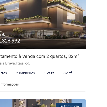
r de:
1.326.992
tamento à Venda com 2 quartos, 82m²
aia Brava, Itajaí-SC
rtos
2 Banheiros
1 Vaga
82 m²
informações
Em Construção