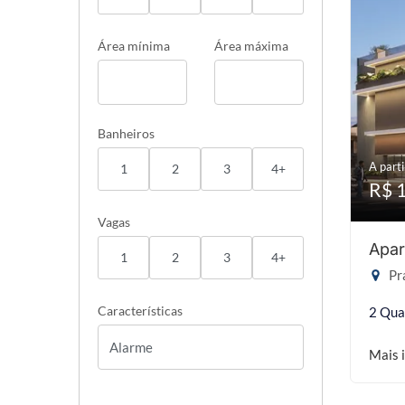
Área mínima
Área máxima
Banheiros
A parti
1
2
3
4+
R$ 
Vagas
Apar
1
2
3
4+
Pra
Características
2 Qua
Mais 