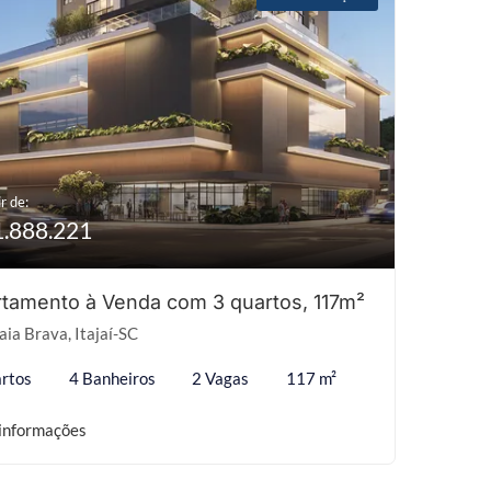
r de:
1.888.221
tamento à Venda com 3 quartos, 117m²
aia Brava, Itajaí-SC
rtos
4 Banheiros
2 Vagas
117 m²
informações