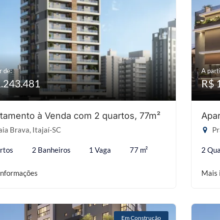
r de:
A parti
1.243.481
R$ 
tamento à Venda com 2 quartos, 77m²
Apar
ia Brava, Itajaí-SC
Pr
rtos
2 Banheiros
1 Vaga
77 m²
2 Qua
informações
Mais 
Em Construção