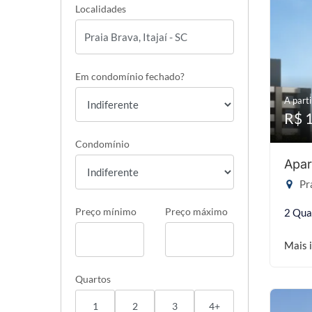
Localidades
Em condomínio fechado?
A parti
R$ 
Condomínio
Apar
Pra
Preço mínimo
Preço máximo
2 Qua
Mais 
Quartos
1
2
3
4+