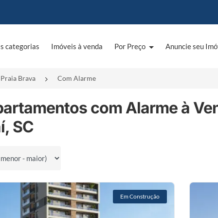
s categorias
Imóveis à venda
Por Preço
Anuncie seu Imó
Praia Brava
Com Alarme
partamentos com Alarme à Ven
aí, SC
por
Em Construção