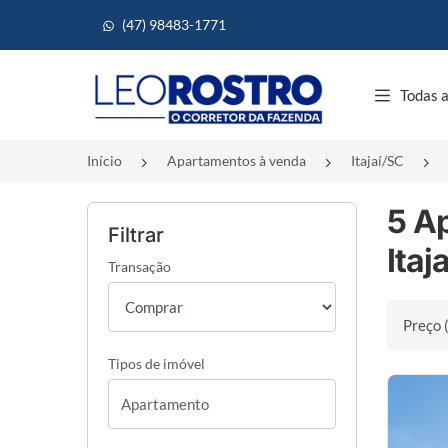
(47) 98483-1771
Página inicial
Todas a
Início
Apartamentos à venda
Itajaí/SC
5 A
Filtrar
Itaj
Transação
Ordenar 
Tipos de imóvel