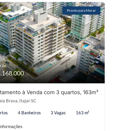
Pronto para Morar
r de:
4.168.000
tamento à Venda com 3 quartos, 163m²
ia Brava, Itajaí-SC
rtos
4 Banheiros
3 Vagas
163 m²
informações