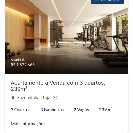
A partir de:
R$ 1.872.663
Apartamento à Venda com 3 quartos,
239m²
Fazendinha, Itajaí-SC
3 Quartos
3 Banheiros
2 Vagas
239 m²
Mais informações