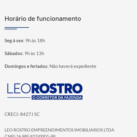
Horário de funcionamento
Seg à sex
:
9h às 18h
Sábados
:
9h às 13h
Domingos e feriados
:
Não haverá expediente
Página inicial
CRECI: 8427J SC
LEO ROSTRO EMPREENDIMENTOS IMOBILIARIOS LTDA
CNPJ 16.985.833/0001-99