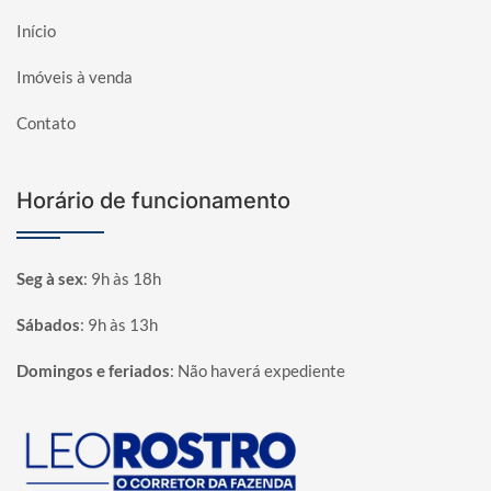
Início
Imóveis à venda
Contato
Horário de funcionamento
Seg à sex
:
9h às 18h
Sábados
:
9h às 13h
Domingos e feriados
:
Não haverá expediente
Página inicial