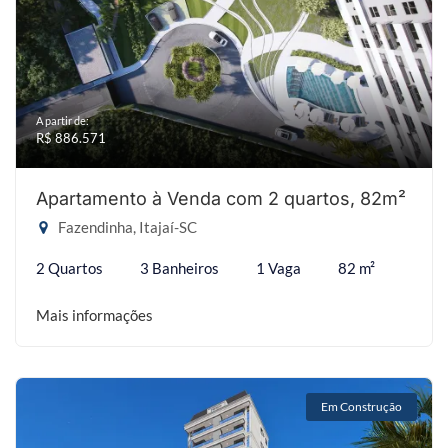
A partir de:
R$ 886.571
Apartamento à Venda com 2 quartos, 82m²
Fazendinha, Itajaí-SC
2 Quartos
3 Banheiros
1 Vaga
82 m²
Mais informações
Em Construção