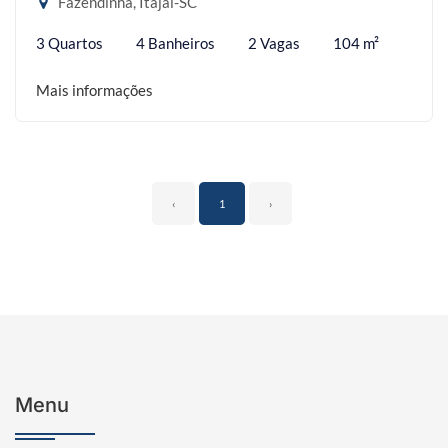
Fazendinha, Itajaí-SC
3 Quartos
4 Banheiros
2 Vagas
104 m²
Mais informações
‹
1
›
Menu