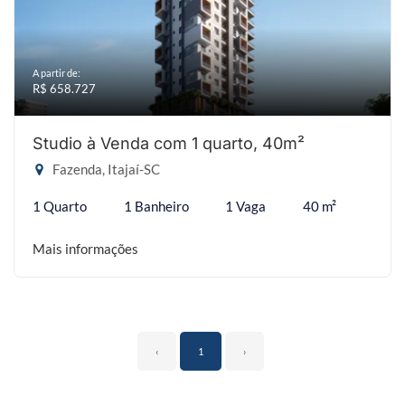
A partir de:
R$ 658.727
Studio à Venda com 1 quarto, 40m²
Fazenda, Itajaí-SC
1 Quarto
1 Banheiro
1 Vaga
40 m²
Mais informações
‹
1
›