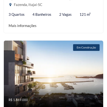
Fazenda, Itajaí-SC
3 Quartos
4 Banheiros
2 Vagas
121 m²
Mais informações
Em Construção
R$ 1.869.000