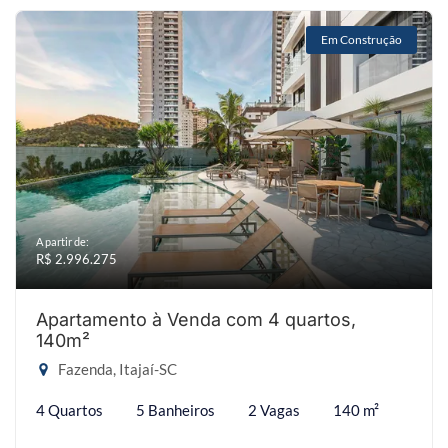
Em Construção
A partir de:
R$ 2.996.275
Apartamento à Venda com 4 quartos,
140m²
Fazenda, Itajaí-SC
4 Quartos
5 Banheiros
2 Vagas
140 m²