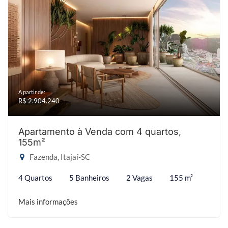
A partir de:
R$ 2.904.240
Apartamento à Venda com 4 quartos,
155m²
Fazenda, Itajaí-SC
4 Quartos
5 Banheiros
2 Vagas
155 m²
Mais informações