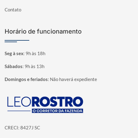
Contato
Horário de funcionamento
Seg à sex
:
9h às 18h
Sábados
:
9h às 13h
Domingos e feriados
:
Não haverá expediente
Página inicial
CRECI: 8427J SC