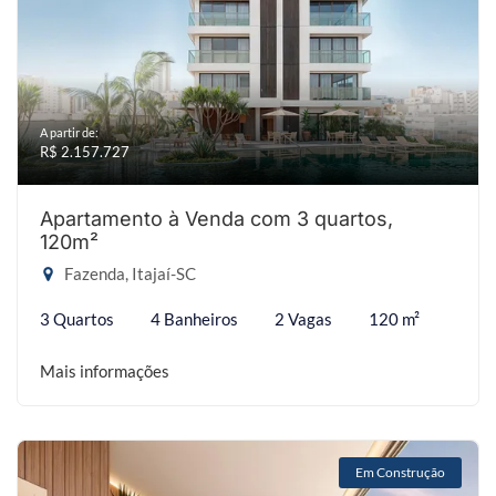
A partir de:
R$ 2.157.727
Apartamento à Venda com 3 quartos,
120m²
Fazenda, Itajaí-SC
3 Quartos
4 Banheiros
2 Vagas
120 m²
Mais informações
Em Construção